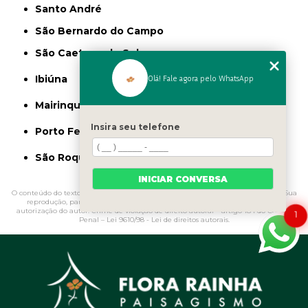
Santo André
São Bernardo do Campo
São Caetano do Sul
Olá! Fale agora pelo WhatsApp
Ibiúna
Mairinque
Insira seu telefone
Porto Feliz
São Roque
INICIAR CONVERSA
O conteúdo do texto "
Vaso de Cimento para Jardim
" é de direito reservado. Sua
reprodução, parcial ou total, mesmo citando nossos links, é proibida sem a
autorização do autor. Crime de violação de direito autoral – artigo 184 do Código
1
Penal –
Lei 9610/98 - Lei de direitos autorais
.