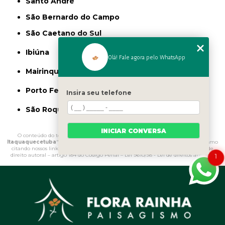
Santo André
São Bernardo do Campo
São Caetano do Sul
Ibiúna
Olá! Fale agora pelo WhatsApp
Mairinque
Porto Feliz
Insira seu telefone
São Roque
INICIAR CONVERSA
O conteúdo do texto "
Onde Comprar Vaso de Polietileno para Jardim
Itaquaquecetuba
" é de direito reservado. Sua reprodução, parcial ou total, mesmo
citando nossos links, é proibida sem a autorização do autor. Crime de violação de
direito autoral – artigo 184 do Código Penal –
Lei 9610/98 - Lei de direitos autorais
.
1