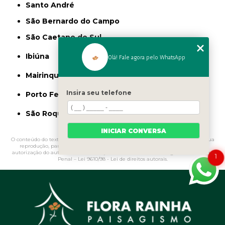
Santo André
São Bernardo do Campo
São Caetano do Sul
Ibiúna
Olá! Fale agora pelo WhatsApp
Mairinque
Insira seu telefone
Porto Feliz
São Roque
INICIAR CONVERSA
O conteúdo do texto "
Muda de Palmeira Pupunha
" é de direito reservado. Sua
reprodução, parcial ou total, mesmo citando nossos links, é proibida sem a
autorização do autor. Crime de violação de direito autoral – artigo 184 do Código
1
Penal –
Lei 9610/98 - Lei de direitos autorais
.