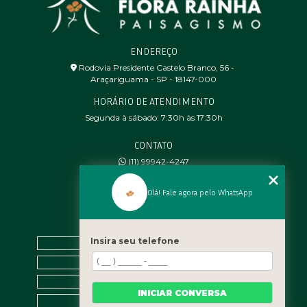
ENDEREÇO
Rodovia Presidente Castelo Branco, 56 - ㅤ
Araçariguama - SP - 18147-000
HORÁRIO DE ATENDIMENTO
Segunda à sábado: 7:30h às 17:30h
CONTATO
(11) 99942-4247
contato@florarainha.com.br
Olá! Fale agora pelo WhatsApp
MENU
Insira seu telefone
Home
Quem Somos
Galeria
INICIAR CONVERSA
Contato