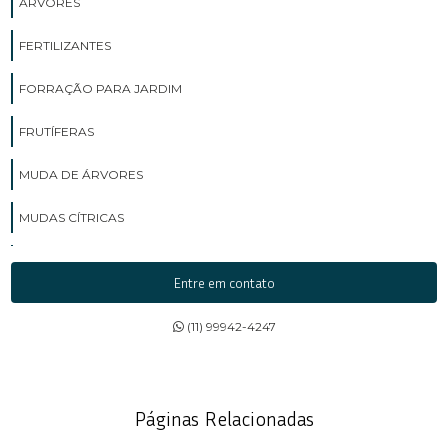
ÁRVORES
FERTILIZANTES
FORRAÇÃO PARA JARDIM
FRUTÍFERAS
MUDA DE ÁRVORES
MUDAS CÍTRICAS
MUDAS DE ÁRVORES
Entre em contato
MUDAS DE ÁRVORES NATIVAS
(11) 99942-4247
MUDAS DE FORRAÇÕES
MUDAS DE FRUTAS
Páginas Relacionadas
MUDAS DE FRUTAS EXÓTICAS