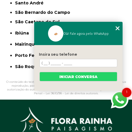
Santo André
São Bernardo do Campo
São Caetano do Sul
Ibiúna
Olá! Fale agora pelo WhatsApp
Mairinque
Insira seu telefone
Porto Feliz
São Roque
INICIAR CONVERSA
O conteúdo do texto "
Adubos Orgânicos Líquidos
" é de direito reservado. Sua
reprodução, parcial ou total, mesmo citando nossos links, é proibida sem a
autorização do autor. Crime de violação de direito autoral – artigo 184 do Código
1
Penal –
Lei 9610/98 - Lei de direitos autorais
.