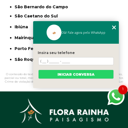
São Bernardo do Campo
São Caetano do Sul
Ibiúna
Olá! Fale agora pelo WhatsApp
Mairinque
Porto Feliz
Insira seu telefone
São Roque
INICIAR CONVERSA
O conteúdo do texto "
Muda de Manacá
" é de direito reservado. Sua reprodução,
parcial ou total, mesmo citando nossos links, é proibida sem a autorização do autor.
Crime de violação de direito autoral – artigo 184 do Código Penal –
Lei 9610/98 - Lei
de direitos autorais
.
1