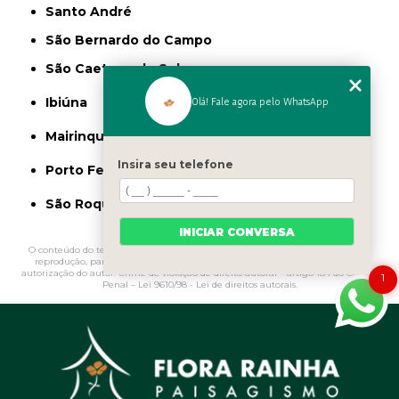
Santo André
São Bernardo do Campo
São Caetano do Sul
Olá! Fale agora pelo WhatsApp
Ibiúna
Mairinque
Insira seu telefone
Porto Feliz
São Roque
INICIAR CONVERSA
O conteúdo do texto "
Muda de Pingo de Ouro
" é de direito reservado. Sua
reprodução, parcial ou total, mesmo citando nossos links, é proibida sem a
autorização do autor. Crime de violação de direito autoral – artigo 184 do Código
1
Penal –
Lei 9610/98 - Lei de direitos autorais
.