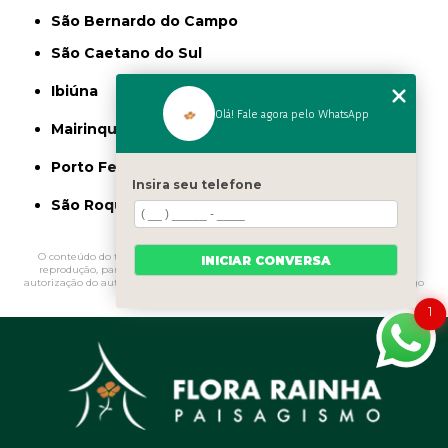
São Bernardo do Campo
São Caetano do Sul
Ibiúna
Olá! Fale agora pelo WhatsApp
Mairinque
Porto Feliz
Insira seu telefone
São Roque
O conteúdo do texto "
Muda de Grama Preta
" é de direito reservado. Sua
INICIAR CONVERSA
reprodução, parcial ou total, mesmo citando nossos links, é proibida sem a
autorização do autor. Crime de violação de direito autoral – artigo 184 do Código
Penal –
Lei 9610/98 - Lei de direitos autorais
.
1