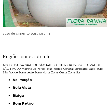
vaso de cimento para jardim
Regiões onde a atende :
ABCD
Boituva
GRANDE SÃO PAULO
INTERIOR
Ibiúna
LITORAL DE
SÃO PAULO
Mairinque
Porto Feliz
Região Central
Sorocaba
São Paulo
São Roque
Zona Leste
Zona Norte
Zona Oeste
Zona Sul
Aclimação
Bela Vista
Bixiga
Bom Retiro