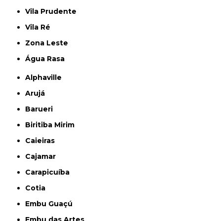
Vila Prudente
Vila Ré
Zona Leste
Água Rasa
Alphaville
Arujá
Barueri
Biritiba Mirim
Caieiras
Cajamar
Carapicuíba
Cotia
Embu Guaçú
Embu das Artes