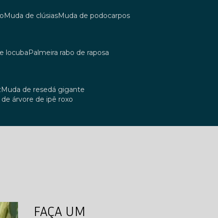
co
muda de clúsias
muda de podocarpos
de locuba
palmeira rabo de raposa
z
muda de resedá gigante
a de árvore de ipê roxo
FAÇA UM