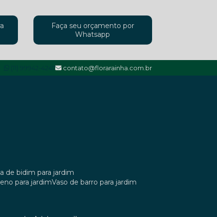
ra
Faça seu orçamento por
Whatsapp
(11) 99942-4247
contato@florarainha.com.br
ta de bidim para jardim
ileno para jardim
vaso de barro para jardim