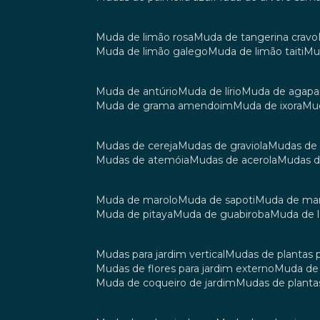
muda de limão rosa
muda de tangerina cravo
muda de limão galego
muda de limão taiti
m
muda de antúrio
muda de lírio
muda de agap
muda de grama amendoim
muda de ixora
m
mudas de cereja
mudas de graviola
mudas de
mudas de atemóia
mudas de acerola
mudas 
muda de marolo
muda de sapoti
muda de m
muda de pitaya
muda de guabiroba
muda de
mudas para jardim vertical
mudas de plantas 
mudas de flores para jardim externo
muda d
muda de coqueiro de jardim
mudas de planta