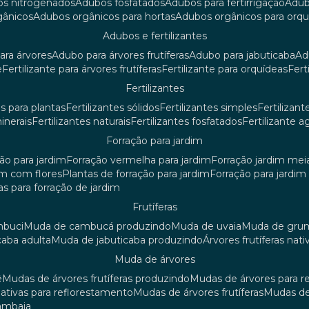
os nitrogenados
adubos fosfatados
adubos para fertirrigação
adu
rgânicos
adubos orgânicos para hortas
adubos orgânicos para orq
adubos e fertilizantes
ara árvores
adubo para árvores frutíferas
adubo para jabuticaba
a
e
fertilizante para árvores frutíferas
fertilizante para orquídeas
fer
fertilizantes
tes para plantas
fertilizantes sólidos
fertilizantes simples
fertilizant
minerais
fertilizantes naturais
fertilizantes fosfatados
fertilizante a
forração para jardim
ção para jardim
forração vermelha para jardim
forração jardim me
dim com flores
plantas de forração para jardim
forração para jardi
iras para forração de jardim
frutíferas
mbuci
muda de cambucá produzindo
muda de uvaia
muda de gr
caba adulta
muda de jabuticaba produzindo
árvores frutíferas nati
muda de árvores
ê
mudas de árvores frutíferas produzindo
mudas de árvores para 
nativas para reflorestamento
mudas de árvores frutíferas
mudas de
mambaia