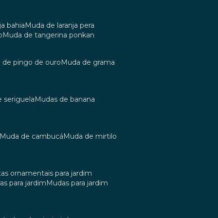
ja bahia
muda de laranja pera
o
muda de tangerina ponkan
a de pingo de ouro
muda de grama
e seriguela
mudas de banana
muda de cambucá
muda de mirtilo
tas ornamentais para jardim
as para jardim
mudas para jardim