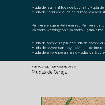
muda de jasmim
muda de buchinho
muda de
muda de cedrinho
muda de tumbérgia arbust
palmeira elegans
palmeira azul
palmeira veitch
palmeira washingtonia
palmeira juçara
palmei
muda de árvore sibipiruna
muda de árvore q
muda de árvore flamboyant
mudas de ipê ro
muda de arvore ipe amarelo
mudas de árvore
Home
Categorias
mudas de cereja
Mudas de Cereja