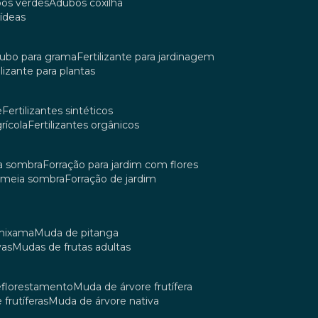
bos verdes
adubos coxilha
uídeas
dubo para grama
fertilizante para jardinagem
tilizante para plantas
e
fertilizantes sintéticos
grícola
fertilizantes orgânicos
ia sombra
forração para jardim com flores
m meia sombra
forração de jardim
umixama
muda de pitanga
vas
mudas de frutas adultas
reflorestamento
muda de árvore frutífera
 frutíferas
muda de árvore nativa