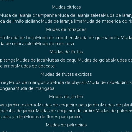
mudas cítricas
muda de laranja champanhe
muda de laranja seleta
muda de laran
uda de limão siciliano
muda de laranja lima
muda de mexerica do ri
mudas de forrações
anto
muda de beijo
muda de impatiens
muda de grama preta
mud
uda de mini azaléia
muda de mini rosa
mudas de frutas
 pitanga
mudas de jaca
mudas de caqui
mudas de goiaba
mudas d
de amora
mudas de abacate
mudas de frutas exóticas
amey
muda de mangostão
muda de physalis
muda de cabeludinha
 longana
muda de mangaba
mudas de jardim
para jardim externo
mudas de coqueiro para jardim
mudas de plan
e bambu de jardim
mudas de coqueiro de jardim
mudas de palmeir
s para jardim
mudas de flores para jardim
mudas de palmeiras