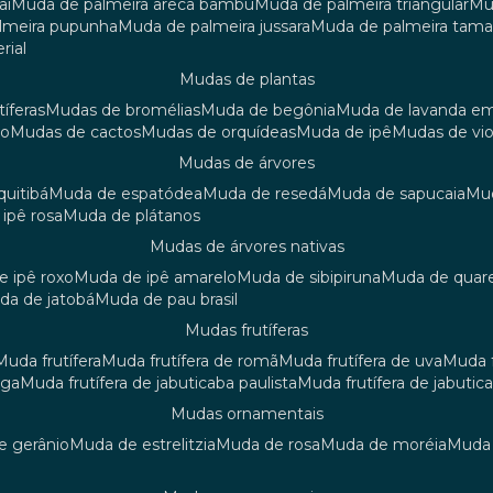
aí
muda de palmeira areca bambu
muda de palmeira triangular
m
almeira pupunha
muda de palmeira jussara
muda de palmeira tama
rial
mudas de plantas
tíferas
mudas de bromélias
muda de begônia
muda de lavanda e
ão
mudas de cactos
mudas de orquídeas
muda de ipê
mudas de vi
mudas de árvores
quitibá
muda de espatódea
muda de resedá
muda de sapucaia
m
 ipê rosa
muda de plátanos
mudas de árvores nativas
de ipê roxo
muda de ipê amarelo
muda de sibipiruna
muda de quar
uda de jatobá
muda de pau brasil
mudas frutíferas
muda frutífera
muda frutífera de romã
muda frutífera de uva
muda
nga
muda frutífera de jabuticaba paulista
muda frutífera de jabutic
mudas ornamentais
de gerânio
muda de estrelitzia
muda de rosa
muda de moréia
mud