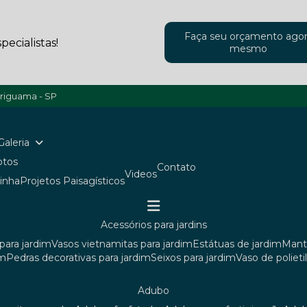
Faça seu orçamento ago
ecialistas!
mesmo
ariguama - SP
Galeria
Fotos
Contato
Videos
ainha
Projetos Paisagísticos
acessórios para jardins
para jardim
vasos vietnamitas para jardim
estátuas de jardim
man
im
pedras decorativas para jardim
seixos para jardim
vaso de poliet
adubo