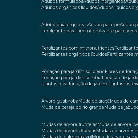
adubos formulados
adubos inorgânicos
adub
adubos orgânicos líquidos
adubos líquidos o
adubo para orquídeas
adubo para ipê
adubo p
fertilizante para jardim
fertilizante para árvor
fertilizantes com micronutrientes
fertilizan
fertilizantes orgânicos líquidos
fertilizantes 
forração para jardim sol pleno
flores de forra
forração para jardim sombra
forração de jar
plantas para forração de jardim
plantas raste
árvore guabiroba
muda de araçá
muda de ca
muda de cereja do rio grande
muda de jabuti
mudas de árvore frutíferas
muda de árvore ip
mudas de árvores floridas
mudas de árvores 
mudas de palmeira azul
muda de árvore sa