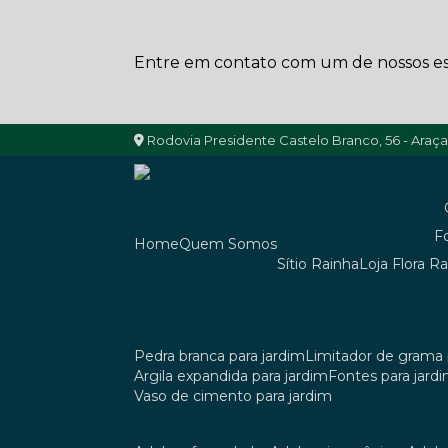
Entre em contato com um de nossos esp
Rodovia Presidente Castelo Branco, 56 - Araç
Home
Quem Somos
Sítio Rainha
Loja Flora R
pedra branca para jardim
limitador de grama 
argila expandida para jardim
fontes para jard
vaso de cimento para jardim