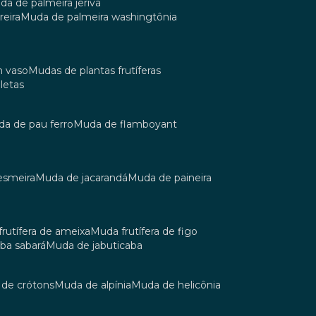
uda de palmeira jerivá
reira
muda de palmeira washingtônia
m vaso
mudas de plantas frutíferas
oletas
uda de pau ferro
muda de flamboyant
esmeira
muda de jacarandá
muda de paineira
 frutífera de ameixa
muda frutífera de figo
aba sabará
muda de jabuticaba
a de crótons
muda de alpínia
muda de helicônia