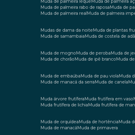
muda de palmeira leque
muda de palmeira aç
muda de palmeira rabo de raposa
muda de p
muda de palmeira real
muda de palmeira impe
mudas de dama da noite
muda de plantas fru
muda de samambaia
muda de costela de ad
muda de mogno
muda de peroba
muda de je
muda de chorão
muda de ipê branco
muda de
muda de embaúba
muda de pau viola
muda 
muda de manacá da serra
muda de canela
m
muda árvore frutífera
muda frutífera em vaso
muda frutífera de lichia
muda frutífera de ma
muda de orquídea
muda de hortência
muda 
muda de manacá
muda de primavera