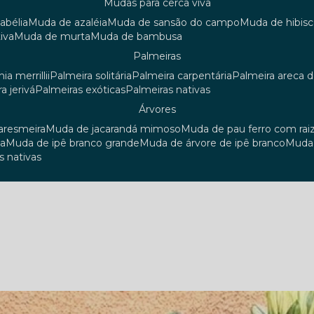
mudas para cerca viva
 abélia
muda de azaléia
muda de sansão do campo
muda de hibis
iva
muda de murta
muda de bambusa
palmeiras
ia merrillii
palmeira solitária
palmeira carpentária
palmeira areca 
ra jerivá
palmeiras exóticas
palmeiras nativas
árvores
uaresmeira
muda de jacarandá mimoso
muda de pau ferro com rai
sa
muda de ipê branco grande
muda de árvore de ipê branco
mud
s nativas