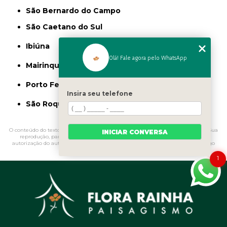
São Bernardo do Campo
São Caetano do Sul
Ibiúna
Olá! Fale agora pelo WhatsApp
Mairinque
Porto Feliz
Insira seu telefone
São Roque
O conteúdo do texto "
Fertilizante para Jardinagem
" é de direito reservado. Sua
INICIAR CONVERSA
reprodução, parcial ou total, mesmo citando nossos links, é proibida sem a
autorização do autor. Crime de violação de direito autoral – artigo 184 do Código
Penal –
Lei 9610/98 - Lei de direitos autorais
.
1