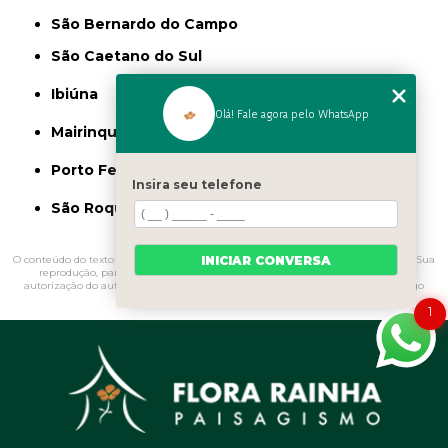
São Bernardo do Campo
São Caetano do Sul
Ibiúna
Olá! Fale agora pelo WhatsApp
Mairinque
Porto Feliz
Insira seu telefone
São Roque
INICIAR CONVERSA
O conteúdo do texto "
Forração para Jardim Sombra
" é de direito reservado. Sua
reprodução, parcial ou total, mesmo citando nossos links, é proibida sem a
autorização do autor. Crime de violação de direito autoral – artigo 184 do Código
Penal –
Lei 9610/98 - Lei de direitos autorais
.
1