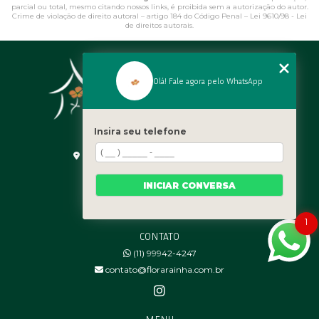
parcial ou total, mesmo citando nossos links, é proibida sem a autorização do autor.
Crime de violação de direito autoral – artigo 184 do Código Penal –
Lei 9610/98 - Lei
de direitos autorais
.
Olá! Fale agora pelo WhatsApp
Insira seu telefone
ENDEREÇO
Rodovia Presidente Castelo Branco, 56 - ㅤ
Araçariguama - SP - 18147-000
INICIAR CONVERSA
HORÁRIO DE ATENDIMENTO
Segunda à sábado: 7:30h às 17:30h
1
CONTATO
(11) 99942-4247
contato@florarainha.com.br