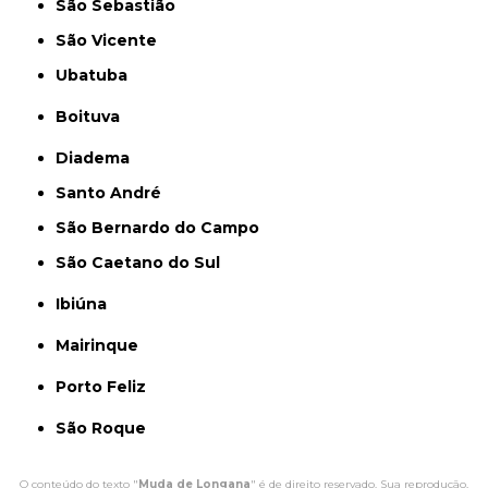
São Sebastião
São Vicente
Ubatuba
Boituva
Diadema
Santo André
São Bernardo do Campo
São Caetano do Sul
Ibiúna
Mairinque
Porto Feliz
São Roque
O conteúdo do texto "
Muda de Longana
" é de direito reservado. Sua reprodução,