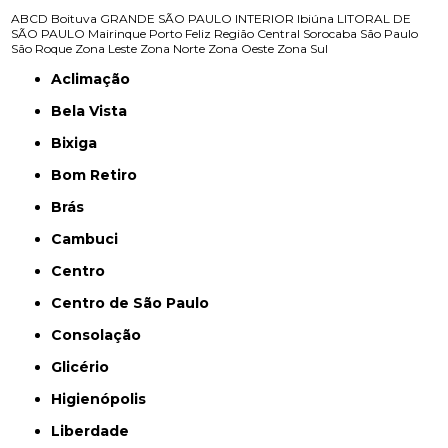
ABCD
Boituva
GRANDE SÃO PAULO
INTERIOR
Ibiúna
LITORAL DE
SÃO PAULO
Mairinque
Porto Feliz
Região Central
Sorocaba
São Paulo
São Roque
Zona Leste
Zona Norte
Zona Oeste
Zona Sul
Aclimação
Bela Vista
Bixiga
Bom Retiro
Brás
Cambuci
Centro
Centro de São Paulo
Consolação
Glicério
Higienópolis
Liberdade