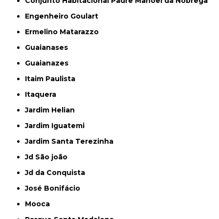
Conjunto Habitacional Padre Manoel da Nóbrega
Engenheiro Goulart
Ermelino Matarazzo
Guaianases
Guaianazes
Itaim Paulista
Itaquera
Jardim Helian
Jardim Iguatemi
Jardim Santa Terezinha
Jd São joão
Jd da Conquista
José Bonifácio
Mooca