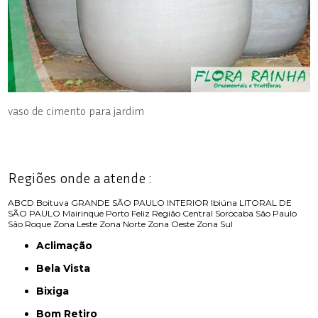
vaso de cimento para jardim
Regiões onde a atende :
ABCD
Boituva
GRANDE SÃO PAULO
INTERIOR
Ibiúna
LITORAL DE
SÃO PAULO
Mairinque
Porto Feliz
Região Central
Sorocaba
São Paulo
São Roque
Zona Leste
Zona Norte
Zona Oeste
Zona Sul
Aclimação
Bela Vista
Bixiga
Bom Retiro