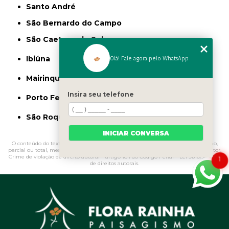
Santo André
São Bernardo do Campo
São Caetano do Sul
Olá! Fale agora pelo WhatsApp
Ibiúna
Mairinque
Insira seu telefone
Porto Feliz
São Roque
INICIAR CONVERSA
O conteúdo do texto "
Muda de Mogno
" é de direito reservado. Sua reprodução,
parcial ou total, mesmo citando nossos links, é proibida sem a autorização do autor.
Crime de violação de direito autoral – artigo 184 do Código Penal –
Lei 9610/98 - Lei
1
de direitos autorais
.