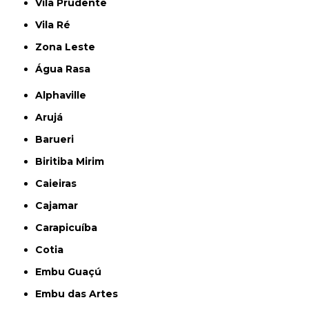
Vila Prudente
Vila Ré
Zona Leste
Água Rasa
Alphaville
Arujá
Barueri
Biritiba Mirim
Caieiras
Cajamar
Carapicuíba
Cotia
Embu Guaçú
Embu das Artes