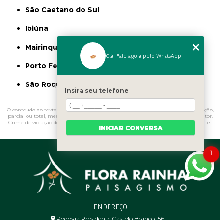
São Caetano do Sul
Ibiúna
Mairinque
Olá! Fale agora pelo WhatsApp
Porto Feliz
São Roque
Insira seu telefone
O conteúdo do texto "
Muda de árvore Ipê
" é de direito reservado. Sua reprodução,
parcial ou total, mesmo citando nossos links, é proibida sem a autorização do autor.
Crime de violação de direito autoral – artigo 184 do Código Penal –
Lei 9610/98 - Lei
INICIAR CONVERSA
de direitos autorais
.
1
ENDEREÇO
Rodovia Presidente Castelo Branco, 56 - ㅤ