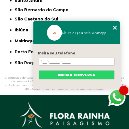
Santo André
São Bernardo do Campo
São Caetano do Sul
Ibiúna
Olá! Fale agora pelo WhatsApp
Mairinque
Porto Feliz
Insira seu telefone
São Roque
INICIAR CONVERSA
O conteúdo do texto "
Distribuidor de Fertilizantes Naturais Nova Piraju
" é de
direito reservado. Sua reprodução, parcial ou total, mesmo citando nossos links, é
proibida sem a autorização do autor. Crime de violação de direito autoral – artigo 184
do Código Penal –
Lei 9610/98 - Lei de direitos autorais
.
1