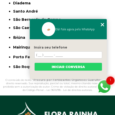
Diadema
Santo André
São Bernardo do Campo
São Caetano do Sul
Olá! Fale agora pelo WhatsApp
Ibiúna
Mairinque
Insira seu telefone
Porto Feliz
São Roque
INICIAR CONVERSA
1
O conteúdo do texto "
Procuro por Fertilizantes Orgânicos Guarulhos
" é de
direito reservado. Sua reprodução, parcial ou total, mesmo citando nossos links, é
proibida sem a autorização do autor. Crime de violação de direito autoral – artigo 184
do Código Penal –
Lei 9610/98 - Lei de direitos autorais
.