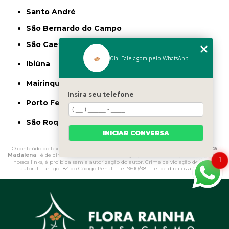
Santo André
São Bernardo do Campo
São Caetano do Sul
Olá! Fale agora pelo WhatsApp
Ibiúna
Mairinque
Insira seu telefone
Porto Feliz
São Roque
INICIAR CONVERSA
O conteúdo do texto "
Procuro por Fertilizantes Fosfatados Parque Santa
Madalena
" é de direito reservado. Sua reprodução, parcial ou total, mesmo citando
1
nossos links, é proibida sem a autorização do autor. Crime de violação de direito
autoral – artigo 184 do Código Penal –
Lei 9610/98 - Lei de direitos autorais
.