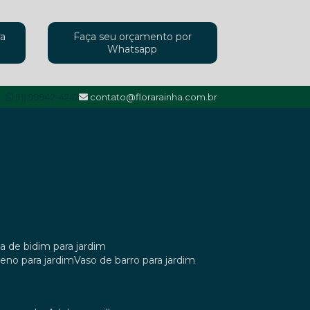
ra
Faça seu orçamento por
Whatsapp
(11) 99942-4247
contato@florarainha.com.br
ta de bidim para jardim
ileno para jardim
vaso de barro para jardim