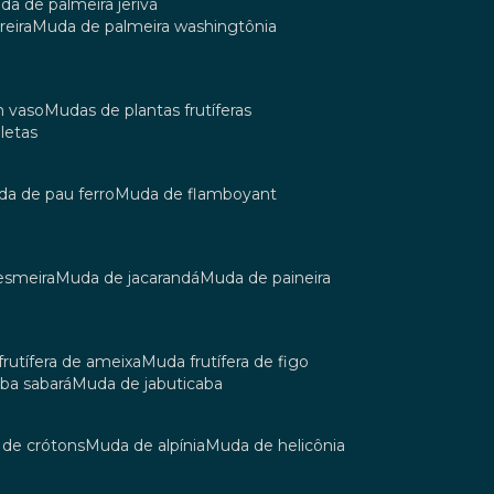
uda de palmeira jerivá
reira
muda de palmeira washingtônia
m vaso
mudas de plantas frutíferas
oletas
uda de pau ferro
muda de flamboyant
esmeira
muda de jacarandá
muda de paineira
 frutífera de ameixa
muda frutífera de figo
aba sabará
muda de jabuticaba
a de crótons
muda de alpínia
muda de helicônia