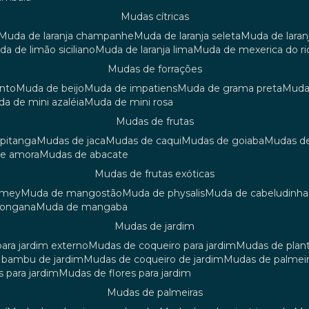
mudas cítricas
muda de laranja champanhe
muda de laranja seleta
muda de laran
uda de limão siciliano
muda de laranja lima
muda de mexerica do ri
mudas de forrações
anto
muda de beijo
muda de impatiens
muda de grama preta
mud
uda de mini azaléia
muda de mini rosa
mudas de frutas
 pitanga
mudas de jaca
mudas de caqui
mudas de goiaba
mudas d
de amora
mudas de abacate
mudas de frutas exóticas
amey
muda de mangostão
muda de physalis
muda de cabeludinha
 longana
muda de mangaba
mudas de jardim
para jardim externo
mudas de coqueiro para jardim
mudas de plan
e bambu de jardim
mudas de coqueiro de jardim
mudas de palmeir
s para jardim
mudas de flores para jardim
mudas de palmeiras