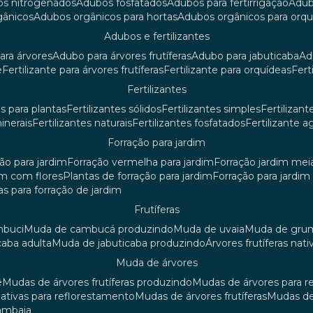
os nitrogenados
adubos fosfatados
adubos para fertirrigação
adu
rgânicos
adubos orgânicos para hortas
adubos orgânicos para orq
adubos e fertilizantes
ara árvores
adubo para árvores frutíferas
adubo para jabuticaba
a
e
fertilizante para árvores frutíferas
fertilizante para orquídeas
fer
fertilizantes
tes para plantas
fertilizantes sólidos
fertilizantes simples
fertilizant
minerais
fertilizantes naturais
fertilizantes fosfatados
fertilizante a
forração para jardim
ção para jardim
forração vermelha para jardim
forração jardim me
dim com flores
plantas de forração para jardim
forração para jardi
iras para forração de jardim
frutíferas
mbuci
muda de cambucá produzindo
muda de uvaia
muda de gr
caba adulta
muda de jabuticaba produzindo
árvores frutíferas nati
muda de árvores
ê
mudas de árvores frutíferas produzindo
mudas de árvores para 
nativas para reflorestamento
mudas de árvores frutíferas
mudas de
mambaia