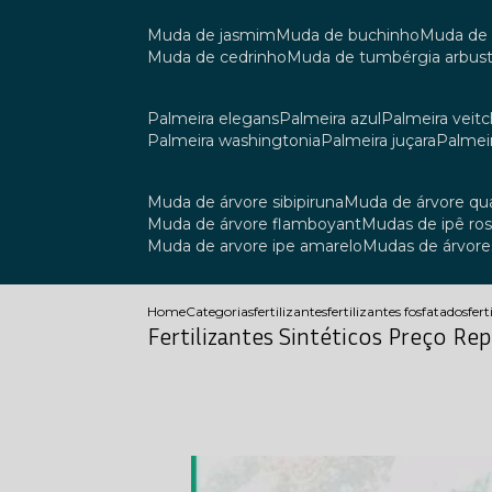
muda de jasmim
muda de buchinho
muda de
muda de cedrinho
muda de tumbérgia arbust
palmeira elegans
palmeira azul
palmeira veitch
palmeira washingtonia
palmeira juçara
palmei
muda de árvore sibipiruna
muda de árvore q
muda de árvore flamboyant
mudas de ipê ro
muda de arvore ipe amarelo
mudas de árvore
Home
Categorias
fertilizantes
fertilizantes fosfatados
fert
Fertilizantes Sintéticos Preço Re