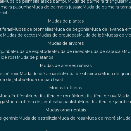
aí
muda de palmeira areca bambu
muda de palmeira triangular
m
almeira pupunha
muda de palmeira jussara
muda de palmeira tama
rial
mudas de plantas
tíferas
mudas de bromélias
muda de begônia
muda de lavanda e
ão
mudas de cactos
mudas de orquídeas
muda de ipê
mudas de vi
mudas de árvores
quitibá
muda de espatódea
muda de resedá
muda de sapucaia
m
 ipê rosa
muda de plátanos
mudas de árvores nativas
de ipê roxo
muda de ipê amarelo
muda de sibipiruna
muda de quar
uda de jatobá
muda de pau brasil
mudas frutíferas
muda frutífera
muda frutífera de romã
muda frutífera de uva
muda
nga
muda frutífera de jabuticaba paulista
muda frutífera de jabutic
mudas ornamentais
de gerânio
muda de estrelitzia
muda de rosa
muda de moréia
mud