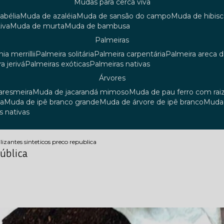
mudas para cerca viva
 abélia
muda de azaléia
muda de sansão do campo
muda de hibis
iva
muda de murta
muda de bambusa
palmeiras
ia merrillii
palmeira solitária
palmeira carpentária
palmeira areca 
ra jerivá
palmeiras exóticas
palmeiras nativas
árvores
uaresmeira
muda de jacarandá mimoso
muda de pau ferro com rai
sa
muda de ipê branco grande
muda de árvore de ipê branco
mud
s nativas
ilizantes sinteticos preco republica
pública