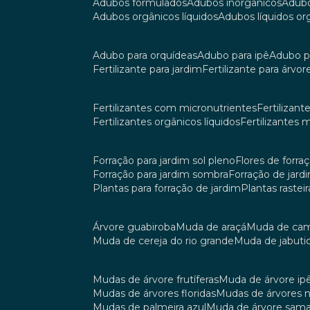
adubos formulados
adubos inorgânicos
adub
adubos orgânicos líquidos
adubos líquidos o
adubo para orquídeas
adubo para ipê
adubo p
fertilizante para jardim
fertilizante para árvor
fertilizantes com micronutrientes
fertilizan
fertilizantes orgânicos líquidos
fertilizantes 
forração para jardim sol pleno
flores de forra
forração para jardim sombra
forração de jar
plantas para forração de jardim
plantas raste
árvore guabiroba
muda de araçá
muda de ca
muda de cereja do rio grande
muda de jabuti
mudas de árvore frutíferas
muda de árvore ip
mudas de árvores floridas
mudas de árvores 
mudas de palmeira azul
muda de árvore sa