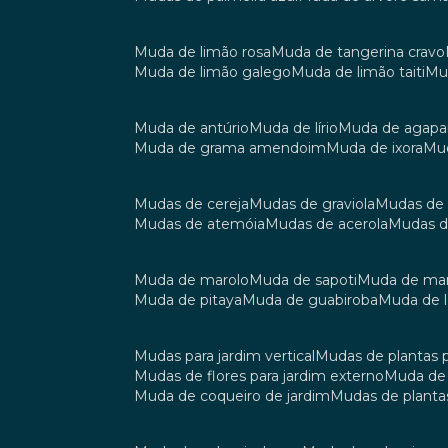
muda de limão rosa
muda de tangerina cravo
muda de limão galego
muda de limão taiti
m
muda de antúrio
muda de lírio
muda de agap
muda de grama amendoim
muda de ixora
m
mudas de cereja
mudas de graviola
mudas de
mudas de atemóia
mudas de acerola
mudas 
muda de marolo
muda de sapoti
muda de m
muda de pitaya
muda de guabiroba
muda de
mudas para jardim vertical
mudas de plantas 
mudas de flores para jardim externo
muda d
muda de coqueiro de jardim
mudas de planta