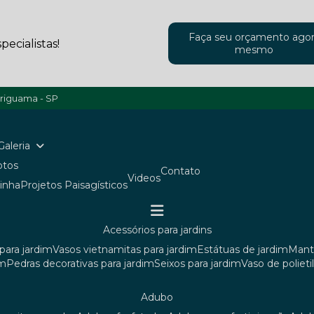
Faça seu orçamento ago
ecialistas!
mesmo
ariguama - SP
Galeria
Fotos
Contato
Videos
ainha
Projetos Paisagísticos
acessórios para jardins
para jardim
vasos vietnamitas para jardim
estátuas de jardim
man
im
pedras decorativas para jardim
seixos para jardim
vaso de poliet
adubo