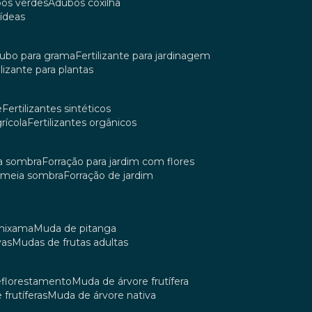
bos verdes
adubos coxilha
uídeas
dubo para grama
fertilizante para jardinagem
tilizante para plantas
e
fertilizantes sintéticos
grícola
fertilizantes orgânicos
ia sombra
forração para jardim com flores
m meia sombra
forração de jardim
umixama
muda de pitanga
vas
mudas de frutas adultas
reflorestamento
muda de árvore frutífera
 frutíferas
muda de árvore nativa