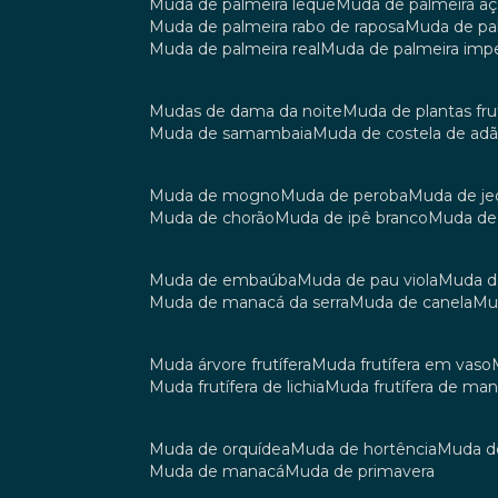
muda de palmeira leque
muda de palmeira aç
muda de palmeira rabo de raposa
muda de p
muda de palmeira real
muda de palmeira impe
mudas de dama da noite
muda de plantas fru
muda de samambaia
muda de costela de ad
muda de mogno
muda de peroba
muda de je
muda de chorão
muda de ipê branco
muda de
muda de embaúba
muda de pau viola
muda 
muda de manacá da serra
muda de canela
m
muda árvore frutífera
muda frutífera em vaso
muda frutífera de lichia
muda frutífera de ma
muda de orquídea
muda de hortência
muda 
muda de manacá
muda de primavera