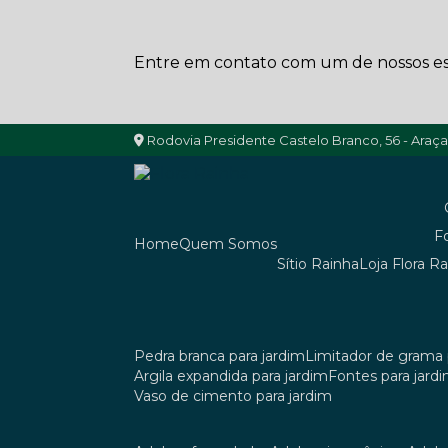
Entre em contato com um de nossos esp
Rodovia Presidente Castelo Branco, 56 - Araç
Home
Quem Somos
Sítio Rainha
Loja Flora R
pedra branca para jardim
limitador de grama 
argila expandida para jardim
fontes para jard
vaso de cimento para jardim