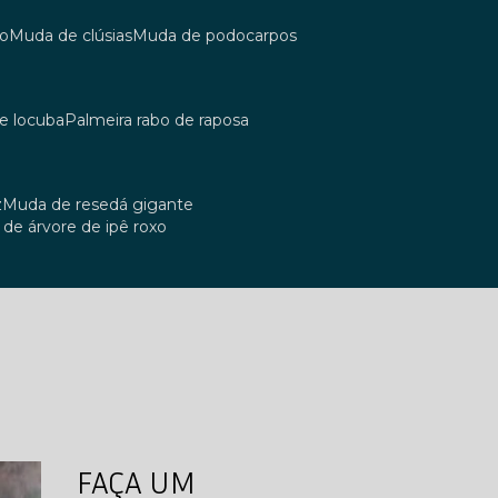
co
muda de clúsias
muda de podocarpos
de locuba
palmeira rabo de raposa
z
muda de resedá gigante
a de árvore de ipê roxo
FAÇA UM