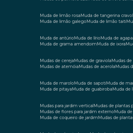
muda de limão rosa
muda de tangerina cravo
muda de limão galego
muda de limão taiti
m
muda de antúrio
muda de lírio
muda de agap
muda de grama amendoim
muda de ixora
m
mudas de cereja
mudas de graviola
mudas de
mudas de atemóia
mudas de acerola
mudas 
muda de marolo
muda de sapoti
muda de m
muda de pitaya
muda de guabiroba
muda de
mudas para jardim vertical
mudas de plantas 
mudas de flores para jardim externo
muda d
muda de coqueiro de jardim
mudas de planta