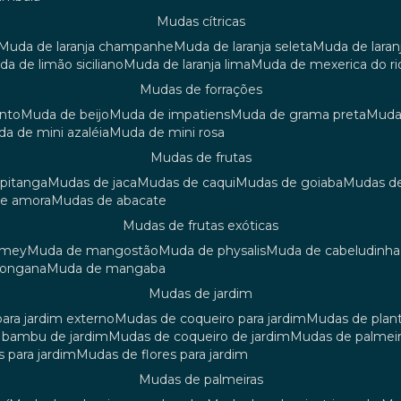
mudas cítricas
muda de laranja champanhe
muda de laranja seleta
muda de laran
uda de limão siciliano
muda de laranja lima
muda de mexerica do ri
mudas de forrações
anto
muda de beijo
muda de impatiens
muda de grama preta
mud
uda de mini azaléia
muda de mini rosa
mudas de frutas
 pitanga
mudas de jaca
mudas de caqui
mudas de goiaba
mudas d
de amora
mudas de abacate
mudas de frutas exóticas
amey
muda de mangostão
muda de physalis
muda de cabeludinha
 longana
muda de mangaba
mudas de jardim
para jardim externo
mudas de coqueiro para jardim
mudas de plan
e bambu de jardim
mudas de coqueiro de jardim
mudas de palmeir
s para jardim
mudas de flores para jardim
mudas de palmeiras