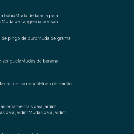
ja bahia
muda de laranja pera
o
muda de tangerina ponkan
a de pingo de ouro
muda de grama
e seriguela
mudas de banana
muda de cambucá
muda de mirtilo
tas ornamentais para jardim
as para jardim
mudas para jardim