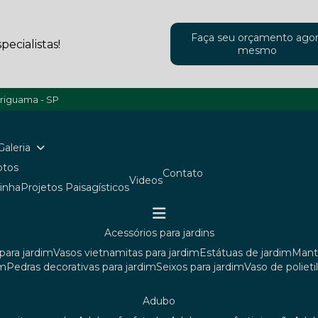
Faça seu orçamento ago
ecialistas!
mesmo
ariguama - SP
Galeria
Fotos
Contato
Videos
ainha
Projetos Paisagísticos
acessórios para jardins
para jardim
vasos vietnamitas para jardim
estátuas de jardim
man
im
pedras decorativas para jardim
seixos para jardim
vaso de poliet
adubo