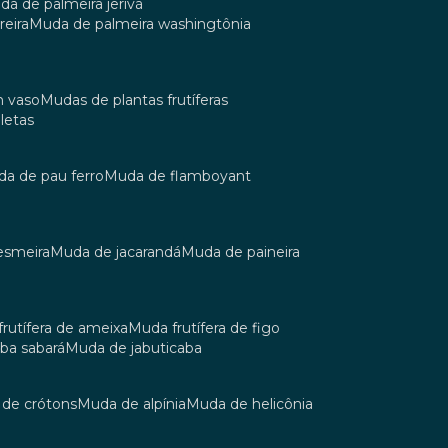
uda de palmeira jerivá
reira
muda de palmeira washingtônia
m vaso
mudas de plantas frutíferas
oletas
uda de pau ferro
muda de flamboyant
esmeira
muda de jacarandá
muda de paineira
 frutífera de ameixa
muda frutífera de figo
aba sabará
muda de jabuticaba
a de crótons
muda de alpínia
muda de helicônia