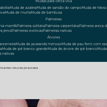
mudas para cerca viva
 abélia
muda de azaléia
muda de sansão do campo
muda de hibis
iva
muda de murta
muda de bambusa
palmeiras
ia merrillii
palmeira solitária
palmeira carpentária
palmeira areca 
ra jerivá
palmeiras exóticas
palmeiras nativas
árvores
uaresmeira
muda de jacarandá mimoso
muda de pau ferro com rai
sa
muda de ipê branco grande
muda de árvore de ipê branco
mud
s nativas
tilizantes naturais piracicaba