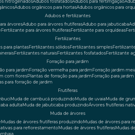
os nitrogenados
adubos fosfatados
adubos para fertirrigação
adu
rgânicos
adubos orgânicos para hortas
adubos orgânicos para orq
adubos e fertilizantes
ara árvores
adubo para árvores frutíferas
adubo para jabuticaba
a
e
fertilizante para árvores frutíferas
fertilizante para orquídeas
fer
fertilizantes
tes para plantas
fertilizantes sólidos
fertilizantes simples
fertilizant
minerais
fertilizantes naturais
fertilizantes fosfatados
fertilizante a
forração para jardim
ção para jardim
forração vermelha para jardim
forração jardim me
dim com flores
plantas de forração para jardim
forração para jardi
iras para forração de jardim
frutíferas
mbuci
muda de cambucá produzindo
muda de uvaia
muda de gr
caba adulta
muda de jabuticaba produzindo
árvores frutíferas nati
muda de árvores
ê
mudas de árvores frutíferas produzindo
mudas de árvores para 
nativas para reflorestamento
mudas de árvores frutíferas
mudas de
mambaia