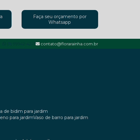
ra
Faça seu orçamento por
Whatsapp
(11) 99942-4247
contato@florarainha.com.br
ta de bidim para jardim
ileno para jardim
vaso de barro para jardim