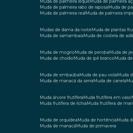
muda de palmeira leque
muda de palmeira aç
muda de palmeira rabo de raposa
muda de p
muda de palmeira real
muda de palmeira impe
mudas de dama da noite
muda de plantas fru
muda de samambaia
muda de costela de ad
muda de mogno
muda de peroba
muda de je
muda de chorão
muda de ipê branco
muda de
muda de embaúba
muda de pau viola
muda 
muda de manacá da serra
muda de canela
m
muda árvore frutífera
muda frutífera em vaso
muda frutífera de lichia
muda frutífera de ma
muda de orquídea
muda de hortência
muda 
muda de manacá
muda de primavera