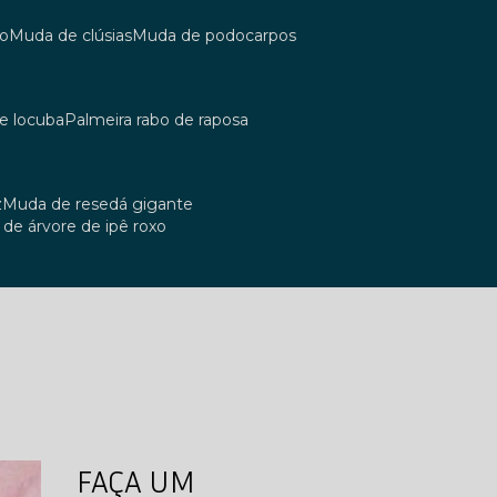
co
muda de clúsias
muda de podocarpos
de locuba
palmeira rabo de raposa
z
muda de resedá gigante
a de árvore de ipê roxo
FAÇA UM