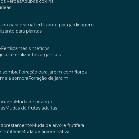
bos verdes
adubos coxilha
uídeas
dubo para grama
fertilizante para jardinagem
tilizante para plantas
e
fertilizantes sintéticos
grícola
fertilizantes orgânicos
ia sombra
forração para jardim com flores
m meia sombra
forração de jardim
umixama
muda de pitanga
vas
mudas de frutas adultas
reflorestamento
muda de árvore frutífera
 frutíferas
muda de árvore nativa