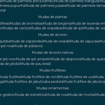
aí
muda de palmeira areca bambu
muda de palmeira triangular
m
almeira pupunha
muda de palmeira jussara
muda de palmeira tama
rial
mudas de plantas
tíferas
mudas de bromélias
muda de begônia
muda de lavanda e
ão
mudas de cactos
mudas de orquídeas
muda de ipê
mudas de vi
mudas de árvores
quitibá
muda de espatódea
muda de resedá
muda de sapucaia
m
 ipê rosa
muda de plátanos
mudas de árvores nativas
de ipê roxo
muda de ipê amarelo
muda de sibipiruna
muda de quar
uda de jatobá
muda de pau brasil
mudas frutíferas
muda frutífera
muda frutífera de romã
muda frutífera de uva
muda
nga
muda frutífera de jabuticaba paulista
muda frutífera de jabutic
mudas ornamentais
de gerânio
muda de estrelitzia
muda de rosa
muda de moréia
mud