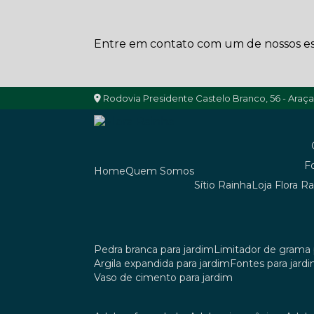
Entre em contato com um de nossos esp
Rodovia Presidente Castelo Branco, 56 - Araç
Home
Quem Somos
Sítio Rainha
Loja Flora R
pedra branca para jardim
limitador de grama 
argila expandida para jardim
fontes para jard
vaso de cimento para jardim