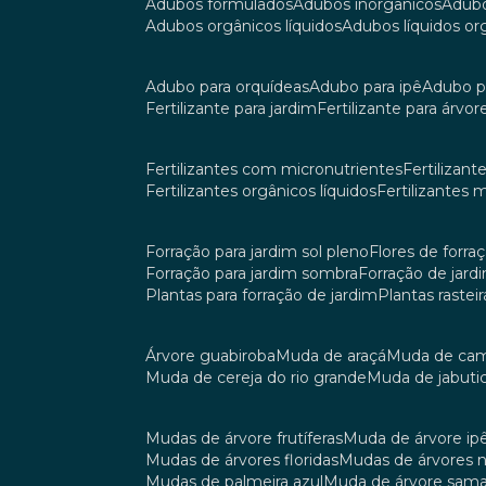
adubos formulados
adubos inorgânicos
adub
adubos orgânicos líquidos
adubos líquidos o
adubo para orquídeas
adubo para ipê
adubo p
fertilizante para jardim
fertilizante para árvor
fertilizantes com micronutrientes
fertilizan
fertilizantes orgânicos líquidos
fertilizantes 
forração para jardim sol pleno
flores de forra
forração para jardim sombra
forração de jar
plantas para forração de jardim
plantas raste
árvore guabiroba
muda de araçá
muda de ca
muda de cereja do rio grande
muda de jabuti
mudas de árvore frutíferas
muda de árvore ip
mudas de árvores floridas
mudas de árvores 
mudas de palmeira azul
muda de árvore sa