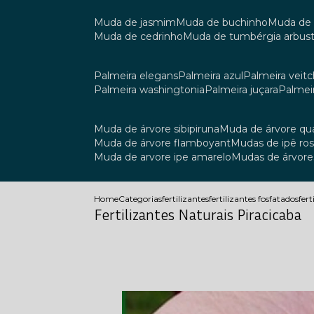
muda de jasmim
muda de buchinho
muda de
muda de cedrinho
muda de tumbérgia arbust
palmeira elegans
palmeira azul
palmeira veitch
palmeira washingtonia
palmeira juçara
palmei
muda de árvore sibipiruna
muda de árvore q
muda de árvore flamboyant
mudas de ipê ro
muda de arvore ipe amarelo
mudas de árvore
Home
Categorias
fertilizantes
fertilizantes fosfatados
fer
Fertilizantes Naturais Piracicaba