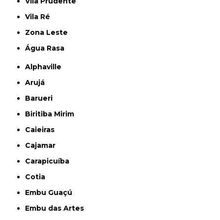
Vila Prudente
Vila Ré
Zona Leste
Água Rasa
Alphaville
Arujá
Barueri
Biritiba Mirim
Caieiras
Cajamar
Carapicuíba
Cotia
Embu Guaçú
Embu das Artes