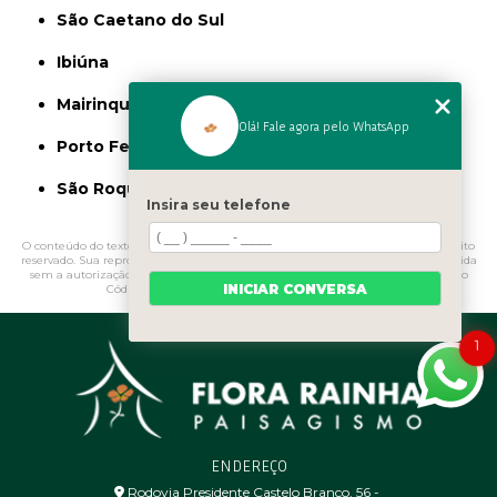
São Caetano do Sul
Ibiúna
Mairinque
Olá! Fale agora pelo WhatsApp
Porto Feliz
São Roque
Insira seu telefone
O conteúdo do texto "
Fertilizantes Minerais São Miguel Paulista
" é de direito
reservado. Sua reprodução, parcial ou total, mesmo citando nossos links, é proibida
sem a autorização do autor. Crime de violação de direito autoral – artigo 184 do
INICIAR CONVERSA
Código Penal –
Lei 9610/98 - Lei de direitos autorais
.
1
ENDEREÇO
Rodovia Presidente Castelo Branco, 56 - ㅤ