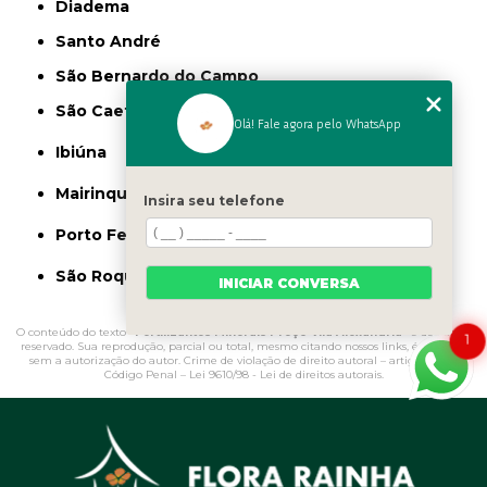
Diadema
Santo André
São Bernardo do Campo
São Caetano do Sul
Olá! Fale agora pelo WhatsApp
Ibiúna
Mairinque
Insira seu telefone
Porto Feliz
São Roque
INICIAR CONVERSA
O conteúdo do texto "
Fertilizantes Minerais Preço Vila Alexandria
" é de direito
1
reservado. Sua reprodução, parcial ou total, mesmo citando nossos links, é proibida
sem a autorização do autor. Crime de violação de direito autoral – artigo 184 do
Código Penal –
Lei 9610/98 - Lei de direitos autorais
.