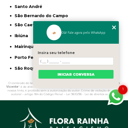
Santo André
São Bernardo do Campo
São Caetano do Sul
Olá! Fale agora pelo WhatsApp
Ibiúna
Mairinque
Insira seu telefone
Porto Feliz
São Roque
INICIAR CONVERSA
O conteúdo do texto "
Onde Vende Pedras Decorativas para Jardim São
Vicente
" é de direito reservado. Sua reprodução, parcial ou total, mesmo citando
1
nossos links, é proibida sem a autorização do autor. Crime de violação de direito
autoral – artigo 184 do Código Penal –
Lei 9610/98 - Lei de direitos autorais
.