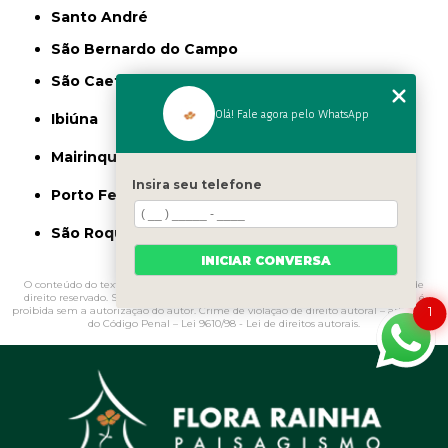
Santo André
São Bernardo do Campo
São Caetano do Sul
Olá! Fale agora pelo WhatsApp
Ibiúna
Mairinque
Insira seu telefone
Porto Feliz
São Roque
INICIAR CONVERSA
O conteúdo do texto "
Onde Vende Pedra Branca para Jardim Caiubi
" é de
direito reservado. Sua reprodução, parcial ou total, mesmo citando nossos links, é
1
proibida sem a autorização do autor. Crime de violação de direito autoral – artigo 184
do Código Penal –
Lei 9610/98 - Lei de direitos autorais
.