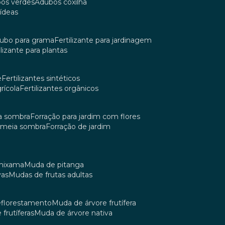
bos verdes
adubos coxilha
uídeas
dubo para grama
fertilizante para jardinagem
tilizante para plantas
e
fertilizantes sintéticos
grícola
fertilizantes orgânicos
ia sombra
forração para jardim com flores
m meia sombra
forração de jardim
umixama
muda de pitanga
vas
mudas de frutas adultas
reflorestamento
muda de árvore frutífera
 frutíferas
muda de árvore nativa