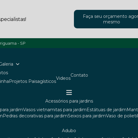
Faça seu orçamento ago
ecialistas!
mesmo
ariguama - SP
Galeria
Fotos
Contato
Videos
ainha
Projetos Paisagísticos
acessórios para jardins
para jardim
vasos vietnamitas para jardim
estátuas de jardim
man
im
pedras decorativas para jardim
seixos para jardim
vaso de poliet
adubo