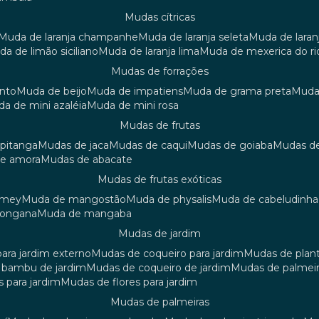
mudas cítricas
muda de laranja champanhe
muda de laranja seleta
muda de laran
uda de limão siciliano
muda de laranja lima
muda de mexerica do ri
mudas de forrações
anto
muda de beijo
muda de impatiens
muda de grama preta
mud
uda de mini azaléia
muda de mini rosa
mudas de frutas
 pitanga
mudas de jaca
mudas de caqui
mudas de goiaba
mudas d
de amora
mudas de abacate
mudas de frutas exóticas
amey
muda de mangostão
muda de physalis
muda de cabeludinha
 longana
muda de mangaba
mudas de jardim
para jardim externo
mudas de coqueiro para jardim
mudas de plan
e bambu de jardim
mudas de coqueiro de jardim
mudas de palmeir
s para jardim
mudas de flores para jardim
mudas de palmeiras