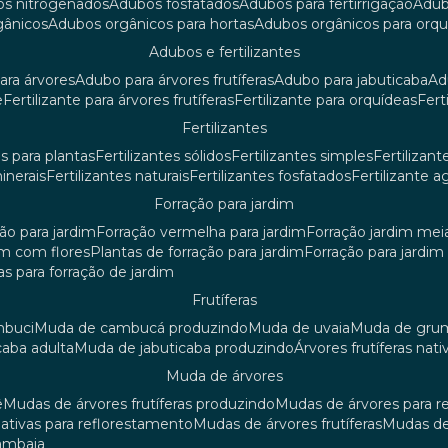
os nitrogenados
adubos fosfatados
adubos para fertirrigação
adu
rgânicos
adubos orgânicos para hortas
adubos orgânicos para orq
adubos e fertilizantes
ara árvores
adubo para árvores frutíferas
adubo para jabuticaba
a
e
fertilizante para árvores frutíferas
fertilizante para orquídeas
fer
fertilizantes
tes para plantas
fertilizantes sólidos
fertilizantes simples
fertilizant
minerais
fertilizantes naturais
fertilizantes fosfatados
fertilizante a
forração para jardim
ção para jardim
forração vermelha para jardim
forração jardim me
dim com flores
plantas de forração para jardim
forração para jardi
iras para forração de jardim
frutíferas
mbuci
muda de cambucá produzindo
muda de uvaia
muda de gr
caba adulta
muda de jabuticaba produzindo
árvores frutíferas nati
muda de árvores
ê
mudas de árvores frutíferas produzindo
mudas de árvores para 
nativas para reflorestamento
mudas de árvores frutíferas
mudas de
mambaia