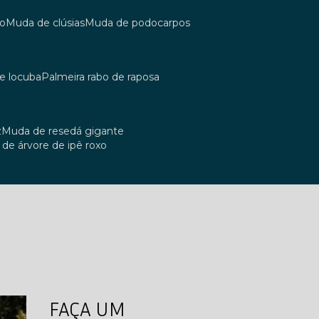
co
muda de clúsias
muda de podocarpos
de locuba
palmeira rabo de raposa
z
muda de resedá gigante
a de árvore de ipê roxo
FAÇA UM