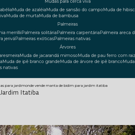
mudas para cerca viva
 abélia
muda de azaléia
muda de sansão do campo
muda de hibis
iva
muda de murta
muda de bambusa
palmeiras
ia merrillii
palmeira solitária
palmeira carpentária
palmeira areca 
ra jerivá
palmeiras exóticas
palmeiras nativas
árvores
uaresmeira
muda de jacarandá mimoso
muda de pau ferro com rai
sa
muda de ipê branco grande
muda de árvore de ipê branco
mud
s nativas
tas para jardim
onde vende manta de bidim para jardim itatiba
Jardim Itatiba