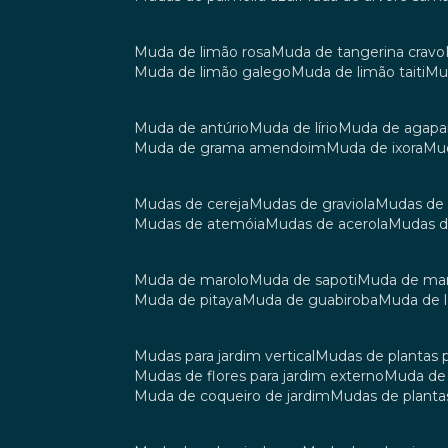
muda de limão rosa
muda de tangerina cravo
muda de limão galego
muda de limão taiti
m
muda de antúrio
muda de lírio
muda de agap
muda de grama amendoim
muda de ixora
m
mudas de cereja
mudas de graviola
mudas de
mudas de atemóia
mudas de acerola
mudas 
muda de marolo
muda de sapoti
muda de m
muda de pitaya
muda de guabiroba
muda de
mudas para jardim vertical
mudas de plantas 
mudas de flores para jardim externo
muda d
muda de coqueiro de jardim
mudas de planta