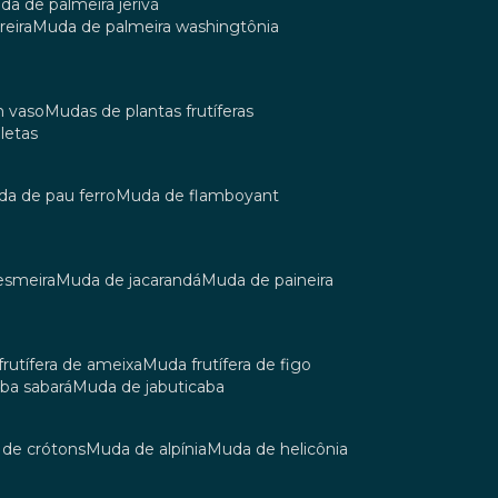
uda de palmeira jerivá
reira
muda de palmeira washingtônia
m vaso
mudas de plantas frutíferas
oletas
uda de pau ferro
muda de flamboyant
esmeira
muda de jacarandá
muda de paineira
 frutífera de ameixa
muda frutífera de figo
aba sabará
muda de jabuticaba
a de crótons
muda de alpínia
muda de helicônia