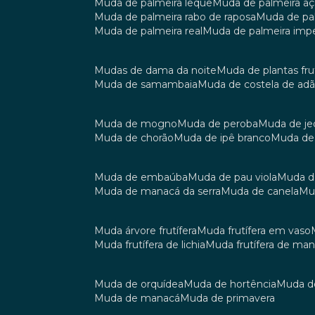
muda de palmeira leque
muda de palmeira aç
muda de palmeira rabo de raposa
muda de p
muda de palmeira real
muda de palmeira impe
mudas de dama da noite
muda de plantas fru
muda de samambaia
muda de costela de ad
muda de mogno
muda de peroba
muda de je
muda de chorão
muda de ipê branco
muda de
muda de embaúba
muda de pau viola
muda 
muda de manacá da serra
muda de canela
m
muda árvore frutífera
muda frutífera em vaso
muda frutífera de lichia
muda frutífera de ma
muda de orquídea
muda de hortência
muda 
muda de manacá
muda de primavera