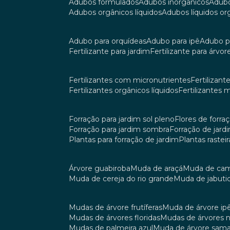
adubos formulados
adubos inorgânicos
adub
adubos orgânicos líquidos
adubos líquidos o
adubo para orquídeas
adubo para ipê
adubo p
fertilizante para jardim
fertilizante para árvor
fertilizantes com micronutrientes
fertilizan
fertilizantes orgânicos líquidos
fertilizantes 
forração para jardim sol pleno
flores de forra
forração para jardim sombra
forração de jar
plantas para forração de jardim
plantas raste
árvore guabiroba
muda de araçá
muda de ca
muda de cereja do rio grande
muda de jabuti
mudas de árvore frutíferas
muda de árvore ip
mudas de árvores floridas
mudas de árvores 
mudas de palmeira azul
muda de árvore sa