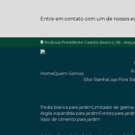
Entre em contato com um de nossos esp
Rodovia Presidente Castelo Branco, 56 - Araç
Home
Quem Somos
Sítio Rainha
Loja Flora R
pedra branca para jardim
limitador de grama 
argila expandida para jardim
fontes para jard
vaso de cimento para jardim