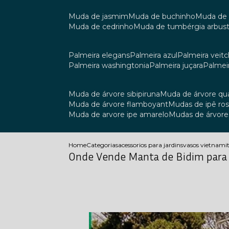
muda de jasmim
muda de buchinho
muda de
muda de cedrinho
muda de tumbérgia arbust
palmeira elegans
palmeira azul
palmeira veitch
palmeira washingtonia
palmeira juçara
palmei
muda de árvore sibipiruna
muda de árvore q
muda de árvore flamboyant
mudas de ipê ro
muda de arvore ipe amarelo
mudas de árvore
Home
Categorias
acessorios para jardins
vasos vietnami
Onde Vende Manta de Bidim para 