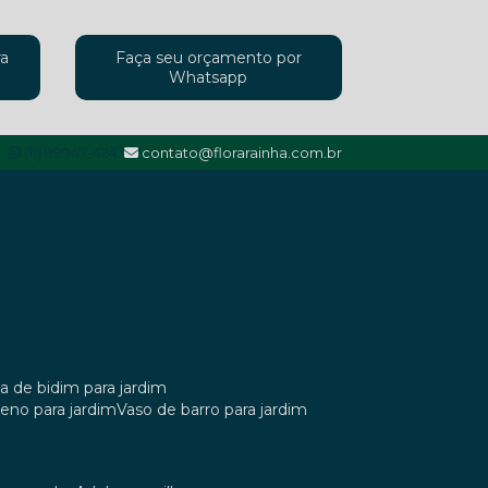
ra
Faça seu orçamento por
Whatsapp
(11) 99942-4247
contato@florarainha.com.br
ta de bidim para jardim
ileno para jardim
vaso de barro para jardim