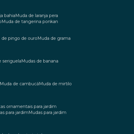
ja bahia
muda de laranja pera
o
muda de tangerina ponkan
a de pingo de ouro
muda de grama
e seriguela
mudas de banana
muda de cambucá
muda de mirtilo
tas ornamentais para jardim
as para jardim
mudas para jardim