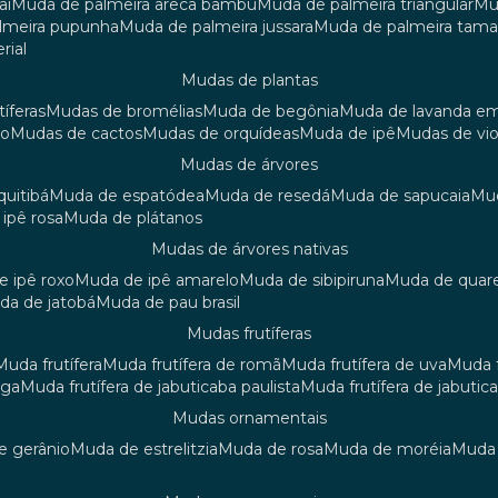
aí
muda de palmeira areca bambu
muda de palmeira triangular
m
almeira pupunha
muda de palmeira jussara
muda de palmeira tama
rial
mudas de plantas
tíferas
mudas de bromélias
muda de begônia
muda de lavanda e
ão
mudas de cactos
mudas de orquídeas
muda de ipê
mudas de vi
mudas de árvores
quitibá
muda de espatódea
muda de resedá
muda de sapucaia
m
 ipê rosa
muda de plátanos
mudas de árvores nativas
de ipê roxo
muda de ipê amarelo
muda de sibipiruna
muda de quar
uda de jatobá
muda de pau brasil
mudas frutíferas
muda frutífera
muda frutífera de romã
muda frutífera de uva
muda
nga
muda frutífera de jabuticaba paulista
muda frutífera de jabutic
mudas ornamentais
de gerânio
muda de estrelitzia
muda de rosa
muda de moréia
mud