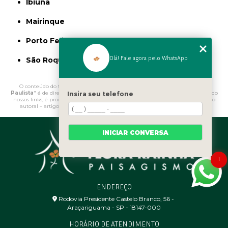
Ibiúna
Mairinque
Porto Feliz
Olá! Fale agora pelo WhatsApp
São Roque
O conteúdo do texto "
Onde Comprar Seixos para Jardim São Miguel
Paulista
" é de direito reservado. Sua reprodução, parcial ou total, mesmo citando
Insira seu telefone
nossos links, é proibida sem a autorização do autor. Crime de violação de direito
autoral – artigo 184 do Código Penal –
Lei 9610/98 - Lei de direitos autorais
.
INICIAR CONVERSA
1
ENDEREÇO
Rodovia Presidente Castelo Branco, 56 - ㅤ
Araçariguama - SP - 18147-000
HORÁRIO DE ATENDIMENTO