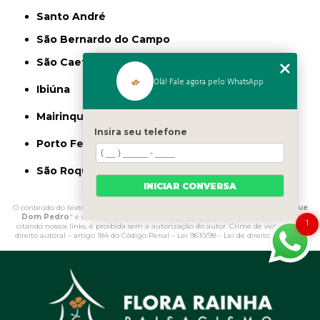
Santo André
São Bernardo do Campo
São Caetano do Sul
Olá! Fale agora pelo WhatsApp
Ibiúna
Mairinque
Insira seu telefone
Porto Feliz
São Roque
INICIAR CONVERSA
O conteúdo do texto "
Onde Comprar Argila Expandida para Jardim Parque
Dom Pedro
" é de direito reservado. Sua reprodução, parcial ou total, mesmo
1
citando nossos links, é proibida sem a autorização do autor. Crime de violação de
direito autoral – artigo 184 do Código Penal –
Lei 9610/98 - Lei de direitos autorais
.