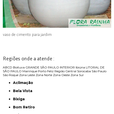
vaso de cimento para jardim
Regiões onde a atende :
ABCD
Boituva
GRANDE SÃO PAULO
INTERIOR
Ibiúna
LITORAL DE
SÃO PAULO
Mairinque
Porto Feliz
Região Central
Sorocaba
São Paulo
São Roque
Zona Leste
Zona Norte
Zona Oeste
Zona Sul
Aclimação
Bela Vista
Bixiga
Bom Retiro