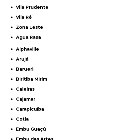
Vila Prudente
Vila Ré
Zona Leste
Água Rasa
Alphaville
Arujá
Barueri
Biritiba Mirim
Caieiras
Cajamar
Carapicuíba
Cotia
Embu Guaçú
Embu das Artes