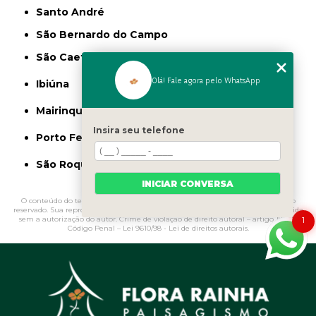
Santo André
São Bernardo do Campo
São Caetano do Sul
Olá! Fale agora pelo WhatsApp
Ibiúna
Mairinque
Insira seu telefone
Porto Feliz
São Roque
INICIAR CONVERSA
O conteúdo do texto "
Argila Expandida para Jardim Moema
" é de direito
reservado. Sua reprodução, parcial ou total, mesmo citando nossos links, é proibida
1
sem a autorização do autor. Crime de violação de direito autoral – artigo 184 do
Código Penal –
Lei 9610/98 - Lei de direitos autorais
.