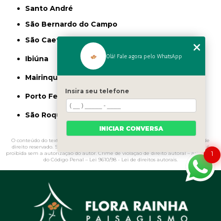
Santo André
São Bernardo do Campo
São Caetano do Sul
Olá! Fale agora pelo WhatsApp
Ibiúna
Mairinque
Insira seu telefone
Porto Feliz
São Roque
INICIAR CONVERSA
O conteúdo do texto "
Vasos Vietnamitas para Jardim Campo Grande
" é de
direito reservado. Sua reprodução, parcial ou total, mesmo citando nossos links, é
1
proibida sem a autorização do autor. Crime de violação de direito autoral – artigo 184
do Código Penal –
Lei 9610/98 - Lei de direitos autorais
.