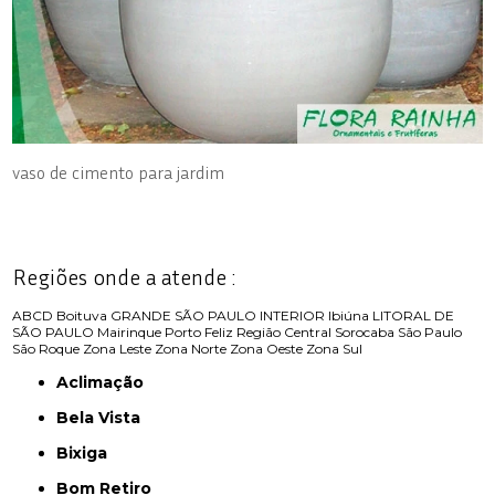
vaso de cimento para jardim
Regiões onde a atende :
ABCD
Boituva
GRANDE SÃO PAULO
INTERIOR
Ibiúna
LITORAL DE
SÃO PAULO
Mairinque
Porto Feliz
Região Central
Sorocaba
São Paulo
São Roque
Zona Leste
Zona Norte
Zona Oeste
Zona Sul
Aclimação
Bela Vista
Bixiga
Bom Retiro