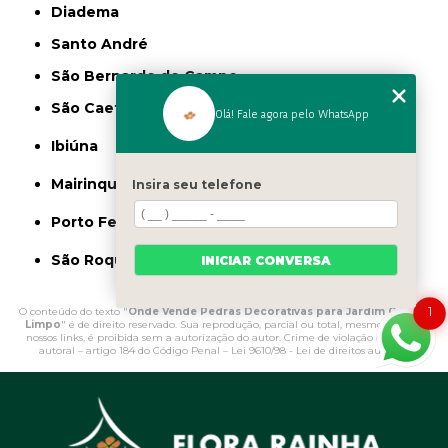
Diadema
Santo André
São Bernardo do Campo
São Caetano do Sul
Olá! Fale agora pelo WhatsApp
Ibiúna
Mairinque
Insira seu telefone
Porto Feliz
São Roque
INICIAR CONVERSA
1
O conteúdo do texto "
Onde Vende Pedras Decorativas para Jardim Campo
Limpo
" é de direito reservado. Sua reprodução, parcial ou total, mesmo citando
nossos links, é proibida sem a autorização do autor. Crime de violação de direito
autoral – artigo 184 do Código Penal –
Lei 9610/98 - Lei de direitos autorais
.