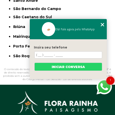
Santo André
São Bernardo do Campo
São Caetano do Sul
Ibiúna
Olá! Fale agora pelo WhatsApp
Mairinque
Porto Feliz
Insira seu telefone
São Roque
INICIAR CONVERSA
O conteúdo do texto "
Limitador de Grama para Jardim Vila Marisa Mazzei
" é
de direito reservado. Sua reprodução, parcial ou total, mesmo citando nossos links, é
proibida sem a autorização do autor. Crime de violação de direito autoral – artigo 184
do Código Penal –
Lei 9610/98 - Lei de direitos autorais
.
1