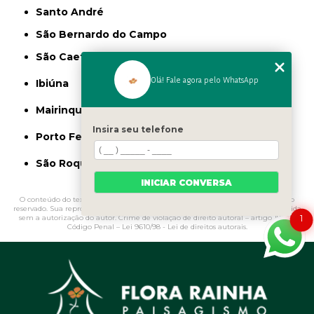
Santo André
São Bernardo do Campo
São Caetano do Sul
Olá! Fale agora pelo WhatsApp
Ibiúna
Mairinque
Insira seu telefone
Porto Feliz
São Roque
INICIAR CONVERSA
O conteúdo do texto "
Argila Expandida para Jardim Valor Sé
" é de direito
reservado. Sua reprodução, parcial ou total, mesmo citando nossos links, é proibida
1
sem a autorização do autor. Crime de violação de direito autoral – artigo 184 do
Código Penal –
Lei 9610/98 - Lei de direitos autorais
.