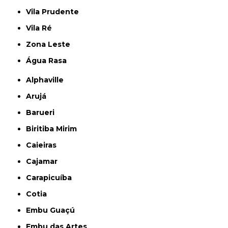
Vila Prudente
Vila Ré
Zona Leste
Água Rasa
Alphaville
Arujá
Barueri
Biritiba Mirim
Caieiras
Cajamar
Carapicuíba
Cotia
Embu Guaçú
Embu das Artes