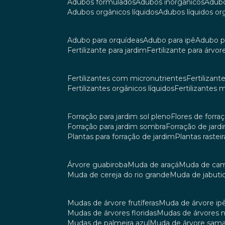
adubos formulados
adubos inorgânicos
adub
adubos orgânicos líquidos
adubos líquidos o
adubo para orquídeas
adubo para ipê
adubo p
fertilizante para jardim
fertilizante para árvor
fertilizantes com micronutrientes
fertilizan
fertilizantes orgânicos líquidos
fertilizantes 
forração para jardim sol pleno
flores de forra
forração para jardim sombra
forração de jar
plantas para forração de jardim
plantas raste
árvore guabiroba
muda de araçá
muda de ca
muda de cereja do rio grande
muda de jabuti
mudas de árvore frutíferas
muda de árvore ip
mudas de árvores floridas
mudas de árvores 
mudas de palmeira azul
muda de árvore sa