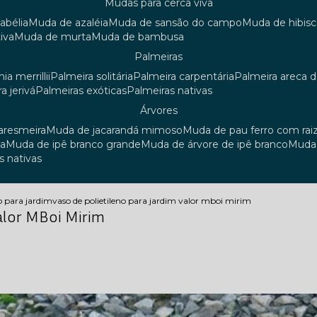
mudas para cerca viva
 abélia
muda de azaléia
muda de sansão do campo
muda de hibis
iva
muda de murta
muda de bambusa
palmeiras
ia merrillii
palmeira solitária
palmeira carpentária
palmeira areca 
ra jerivá
palmeiras exóticas
palmeiras nativas
árvores
uaresmeira
muda de jacarandá mimoso
muda de pau ferro com rai
sa
muda de ipê branco grande
muda de árvore de ipê branco
mud
s nativas
o para jardim
vaso de polietileno para jardim valor mboi mirim
Valor MBoi Mirim