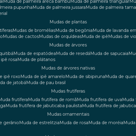
aí
muda de palmeira areca bambu
muda de palmeira triangular
m
almeira pupunha
muda de palmeira jussara
muda de palmeira tama
rial
mudas de plantas
tíferas
mudas de bromélias
muda de begônia
muda de lavanda e
ão
mudas de cactos
mudas de orquídeas
muda de ipê
mudas de vi
mudas de árvores
quitibá
muda de espatódea
muda de resedá
muda de sapucaia
m
 ipê rosa
muda de plátanos
mudas de árvores nativas
de ipê roxo
muda de ipê amarelo
muda de sibipiruna
muda de quar
uda de jatobá
muda de pau brasil
mudas frutíferas
muda frutífera
muda frutífera de romã
muda frutífera de uva
muda
nga
muda frutífera de jabuticaba paulista
muda frutífera de jabutic
mudas ornamentais
de gerânio
muda de estrelitzia
muda de rosa
muda de moréia
mud