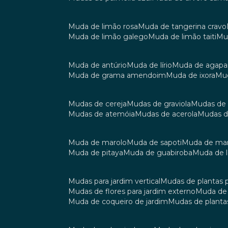
muda de limão rosa
muda de tangerina cravo
muda de limão galego
muda de limão taiti
m
muda de antúrio
muda de lírio
muda de agap
muda de grama amendoim
muda de ixora
m
mudas de cereja
mudas de graviola
mudas de
mudas de atemóia
mudas de acerola
mudas 
muda de marolo
muda de sapoti
muda de m
muda de pitaya
muda de guabiroba
muda de
mudas para jardim vertical
mudas de plantas 
mudas de flores para jardim externo
muda d
muda de coqueiro de jardim
mudas de planta