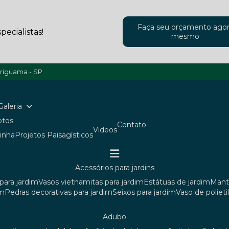
Faça seu orçamento ago
ecialistas!
mesmo
ariguama - SP
Galeria
Fotos
Contato
Videos
ainha
Projetos Paisagísticos
acessórios para jardins
para jardim
vasos vietnamitas para jardim
estátuas de jardim
man
im
pedras decorativas para jardim
seixos para jardim
vaso de poliet
adubo