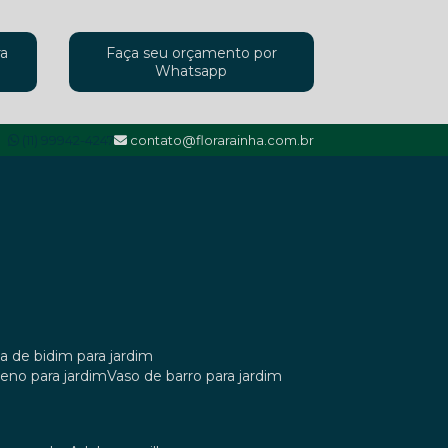
ra
Faça seu orçamento por
Whatsapp
(11) 99942-4247
contato@florarainha.com.br
ta de bidim para jardim
ileno para jardim
vaso de barro para jardim