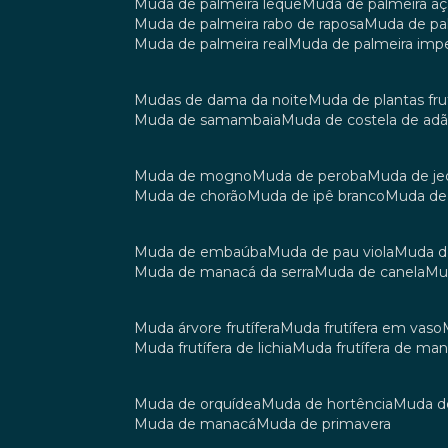
muda de palmeira leque
muda de palmeira aç
muda de palmeira rabo de raposa
muda de p
muda de palmeira real
muda de palmeira impe
mudas de dama da noite
muda de plantas fru
muda de samambaia
muda de costela de ad
muda de mogno
muda de peroba
muda de je
muda de chorão
muda de ipê branco
muda de
muda de embaúba
muda de pau viola
muda 
muda de manacá da serra
muda de canela
m
muda árvore frutífera
muda frutífera em vaso
muda frutífera de lichia
muda frutífera de ma
muda de orquídea
muda de hortência
muda 
muda de manacá
muda de primavera