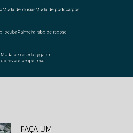
co
muda de clúsias
muda de podocarpos
de locuba
palmeira rabo de raposa
z
muda de resedá gigante
a de árvore de ipê roxo
FAÇA UM