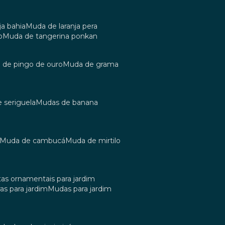
ja bahia
muda de laranja pera
o
muda de tangerina ponkan
a de pingo de ouro
muda de grama
e seriguela
mudas de banana
muda de cambucá
muda de mirtilo
tas ornamentais para jardim
as para jardim
mudas para jardim