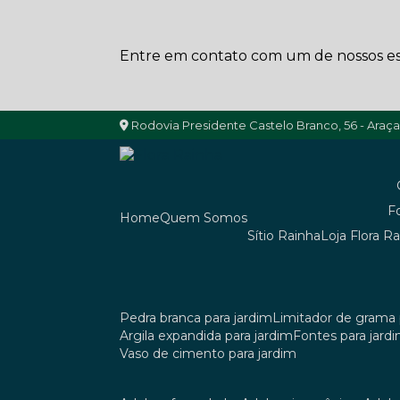
Entre em contato com um de nossos esp
Rodovia Presidente Castelo Branco, 56 - Araç
Home
Quem Somos
Sítio Rainha
Loja Flora R
pedra branca para jardim
limitador de grama 
argila expandida para jardim
fontes para jard
vaso de cimento para jardim