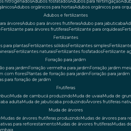
os nitrogenados
adubos fosfatados
adubos para fertirrigação
adu
rgânicos
adubos orgânicos para hortas
adubos orgânicos para orq
adubos e fertilizantes
ara árvores
adubo para árvores frutíferas
adubo para jabuticaba
a
e
fertilizante para árvores frutíferas
fertilizante para orquídeas
fer
fertilizantes
tes para plantas
fertilizantes sólidos
fertilizantes simples
fertilizant
minerais
fertilizantes naturais
fertilizantes fosfatados
fertilizante a
forração para jardim
ção para jardim
forração vermelha para jardim
forração jardim me
dim com flores
plantas de forração para jardim
forração para jardi
iras para forração de jardim
frutíferas
mbuci
muda de cambucá produzindo
muda de uvaia
muda de gr
caba adulta
muda de jabuticaba produzindo
árvores frutíferas nati
muda de árvores
ê
mudas de árvores frutíferas produzindo
mudas de árvores para 
nativas para reflorestamento
mudas de árvores frutíferas
mudas de
mambaia