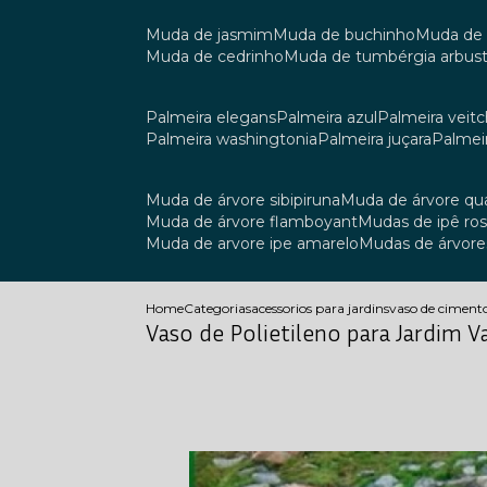
muda de jasmim
muda de buchinho
muda de
muda de cedrinho
muda de tumbérgia arbust
palmeira elegans
palmeira azul
palmeira veitch
palmeira washingtonia
palmeira juçara
palmei
muda de árvore sibipiruna
muda de árvore q
muda de árvore flamboyant
mudas de ipê ro
muda de arvore ipe amarelo
mudas de árvore
Home
Categorias
acessorios para jardins
vaso de ciment
Vaso de Polietileno para Jardim 