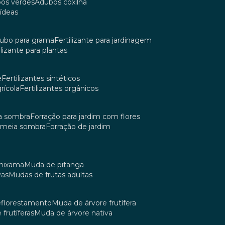
bos verdes
adubos coxilha
uídeas
dubo para grama
fertilizante para jardinagem
tilizante para plantas
e
fertilizantes sintéticos
grícola
fertilizantes orgânicos
ia sombra
forração para jardim com flores
m meia sombra
forração de jardim
umixama
muda de pitanga
vas
mudas de frutas adultas
reflorestamento
muda de árvore frutífera
 frutíferas
muda de árvore nativa