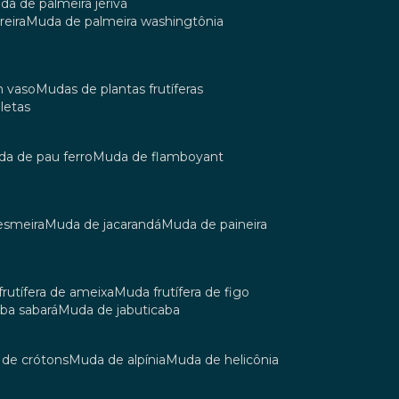
uda de palmeira jerivá
reira
muda de palmeira washingtônia
m vaso
mudas de plantas frutíferas
oletas
uda de pau ferro
muda de flamboyant
esmeira
muda de jacarandá
muda de paineira
 frutífera de ameixa
muda frutífera de figo
aba sabará
muda de jabuticaba
a de crótons
muda de alpínia
muda de helicônia