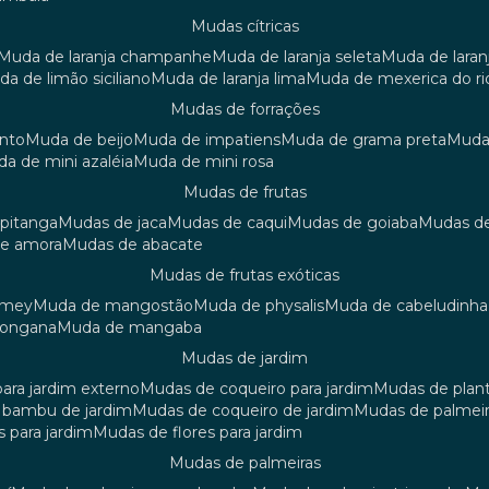
mudas cítricas
muda de laranja champanhe
muda de laranja seleta
muda de laran
uda de limão siciliano
muda de laranja lima
muda de mexerica do ri
mudas de forrações
anto
muda de beijo
muda de impatiens
muda de grama preta
mud
uda de mini azaléia
muda de mini rosa
mudas de frutas
 pitanga
mudas de jaca
mudas de caqui
mudas de goiaba
mudas d
de amora
mudas de abacate
mudas de frutas exóticas
amey
muda de mangostão
muda de physalis
muda de cabeludinha
 longana
muda de mangaba
mudas de jardim
para jardim externo
mudas de coqueiro para jardim
mudas de plan
e bambu de jardim
mudas de coqueiro de jardim
mudas de palmeir
s para jardim
mudas de flores para jardim
mudas de palmeiras