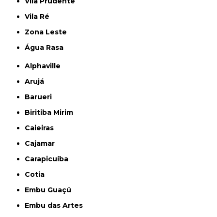
Vila Prudente
Vila Ré
Zona Leste
Água Rasa
Alphaville
Arujá
Barueri
Biritiba Mirim
Caieiras
Cajamar
Carapicuíba
Cotia
Embu Guaçú
Embu das Artes