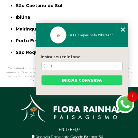
São Caetano do Sul
Ibiúna
Mairinque
Olá! Fale agora pelo WhatsApp
Porto Feliz
São Roque
Insira seu telefone
O conteúdo do texto "
Pedras Decorativas para Jardim Penha
" é de direito
reservado. Sua reprodução, parcial ou total, mesmo citando nossos links, é proibida
sem a autorização do autor. Crime de violação de direito autoral – artigo 184 do
INICIAR CONVERSA
Código Penal –
Lei 9610/98 - Lei de direitos autorais
.
1
ENDEREÇO
Rodovia Presidente Castelo Branco, 56 - ㅤ