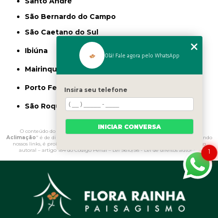
Santo André
São Bernardo do Campo
São Caetano do Sul
Ibiúna
Olá! Fale agora pelo WhatsApp
Mairinque
Porto Feliz
Insira seu telefone
São Roque
INICIAR CONVERSA
O conteúdo do texto "
Onde Vende Pedras Decorativas para Jardim
Aclimação
" é de direito reservado. Sua reprodução, parcial ou total, mesmo citando
nossos links, é proibida sem a autorização do autor. Crime de violação de direito
autoral – artigo 184 do Código Penal –
Lei 9610/98 - Lei de direitos autorais
.
1