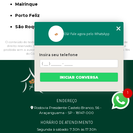
Mairinque
Porto Feliz
São Roque
Olá! Fale agora pelo WhatsApp
O conteúdo do texto "
Onde Comprar Estátuas de Jardim Rio Pequeno
" é de
direito reservado. Sua reprodução, parcial ou total, mesmo citando nossos links, é
proibida sem a autorização do autor. Crime de violação de direito autoral – artigo 184
do Código Penal –
Lei 9610/98 - Lei de direitos autorais
.
Insira seu telefone
INICIAR CONVERSA
1
ENDEREÇO
Rodovia Presidente Castelo Branco, 56 - ㅤ
Araçariguama - SP - 18147-000
HORÁRIO DE ATENDIMENTO
Segunda à sábado: 7:30h às 17:30h