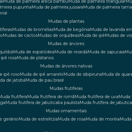
aí
muda de palmeira areca bambu
muda de palmeira triangular
m
almeira pupunha
muda de palmeira jussara
muda de palmeira tama
rial
mudas de plantas
tíferas
mudas de bromélias
muda de begônia
muda de lavanda e
ão
mudas de cactos
mudas de orquídeas
muda de ipê
mudas de vi
mudas de árvores
quitibá
muda de espatódea
muda de resedá
muda de sapucaia
m
 ipê rosa
muda de plátanos
mudas de árvores nativas
de ipê roxo
muda de ipê amarelo
muda de sibipiruna
muda de quar
uda de jatobá
muda de pau brasil
mudas frutíferas
muda frutífera
muda frutífera de romã
muda frutífera de uva
muda
nga
muda frutífera de jabuticaba paulista
muda frutífera de jabutic
mudas ornamentais
de gerânio
muda de estrelitzia
muda de rosa
muda de moréia
mud