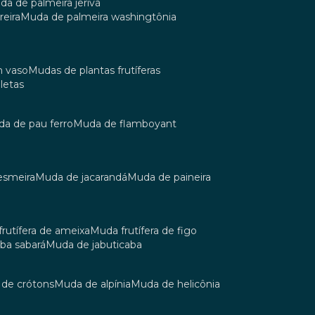
uda de palmeira jerivá
reira
muda de palmeira washingtônia
m vaso
mudas de plantas frutíferas
oletas
uda de pau ferro
muda de flamboyant
esmeira
muda de jacarandá
muda de paineira
 frutífera de ameixa
muda frutífera de figo
aba sabará
muda de jabuticaba
a de crótons
muda de alpínia
muda de helicônia