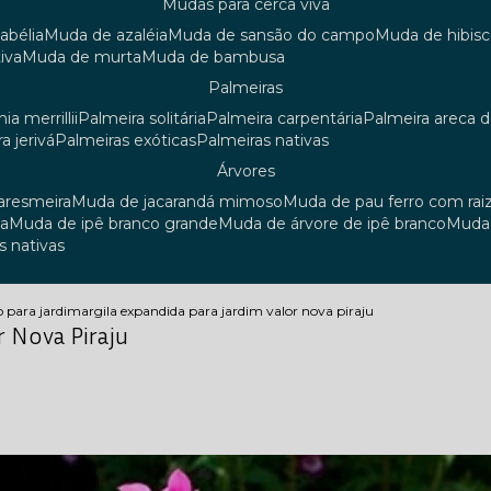
mudas para cerca viva
 abélia
muda de azaléia
muda de sansão do campo
muda de hibis
iva
muda de murta
muda de bambusa
palmeiras
ia merrillii
palmeira solitária
palmeira carpentária
palmeira areca 
ra jerivá
palmeiras exóticas
palmeiras nativas
árvores
uaresmeira
muda de jacarandá mimoso
muda de pau ferro com rai
sa
muda de ipê branco grande
muda de árvore de ipê branco
mud
s nativas
o para jardim
argila expandida para jardim valor nova piraju
r Nova Piraju