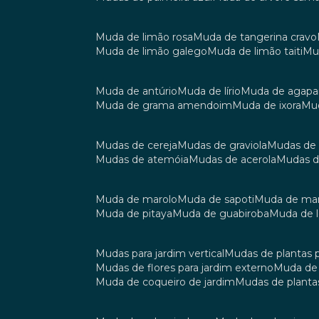
muda de limão rosa
muda de tangerina cravo
muda de limão galego
muda de limão taiti
m
muda de antúrio
muda de lírio
muda de agap
muda de grama amendoim
muda de ixora
m
mudas de cereja
mudas de graviola
mudas de
mudas de atemóia
mudas de acerola
mudas 
muda de marolo
muda de sapoti
muda de m
muda de pitaya
muda de guabiroba
muda de
mudas para jardim vertical
mudas de plantas 
mudas de flores para jardim externo
muda d
muda de coqueiro de jardim
mudas de planta