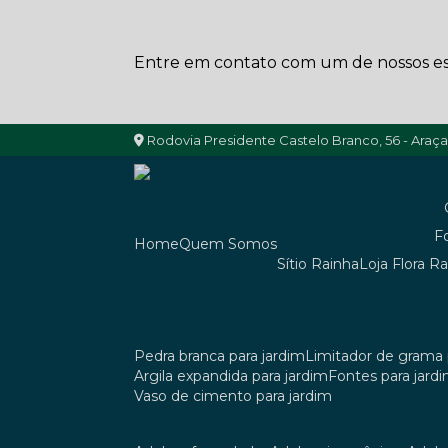
Entre em contato com um de nossos esp
Rodovia Presidente Castelo Branco, 56 - Araç
Home
Quem Somos
Sítio Rainha
Loja Flora R
pedra branca para jardim
limitador de grama 
argila expandida para jardim
fontes para jard
vaso de cimento para jardim