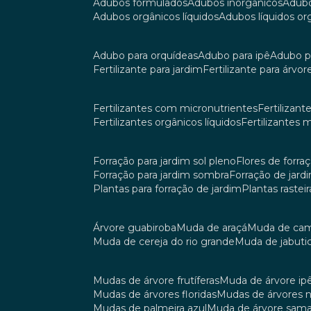
adubos formulados
adubos inorgânicos
adub
adubos orgânicos líquidos
adubos líquidos o
adubo para orquídeas
adubo para ipê
adubo p
fertilizante para jardim
fertilizante para árvor
fertilizantes com micronutrientes
fertilizan
fertilizantes orgânicos líquidos
fertilizantes 
forração para jardim sol pleno
flores de forra
forração para jardim sombra
forração de jar
plantas para forração de jardim
plantas raste
árvore guabiroba
muda de araçá
muda de ca
muda de cereja do rio grande
muda de jabuti
mudas de árvore frutíferas
muda de árvore ip
mudas de árvores floridas
mudas de árvores 
mudas de palmeira azul
muda de árvore sa