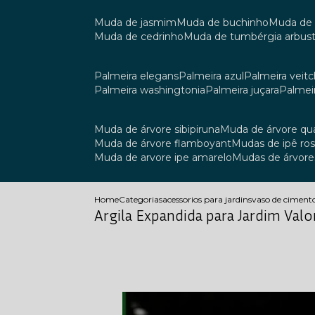
muda de jasmim
muda de buchinho
muda de
muda de cedrinho
muda de tumbérgia arbust
palmeira elegans
palmeira azul
palmeira veitch
palmeira washingtonia
palmeira juçara
palmei
muda de árvore sibipiruna
muda de árvore q
muda de árvore flamboyant
mudas de ipê ro
muda de arvore ipe amarelo
mudas de árvore
Home
Categorias
acessorios para jardins
vaso de ciment
Argila Expandida para Jardim Valo