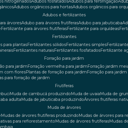
os nitrogenados
adubos fosfatados
adubos para fertirrigação
adu
rgânicos
adubos orgânicos para hortas
adubos orgânicos para orq
adubos e fertilizantes
ara árvores
adubo para árvores frutíferas
adubo para jabuticaba
a
e
fertilizante para árvores frutíferas
fertilizante para orquídeas
fer
fertilizantes
tes para plantas
fertilizantes sólidos
fertilizantes simples
fertilizant
minerais
fertilizantes naturais
fertilizantes fosfatados
fertilizante a
forração para jardim
ção para jardim
forração vermelha para jardim
forração jardim me
dim com flores
plantas de forração para jardim
forração para jardi
iras para forração de jardim
frutíferas
mbuci
muda de cambucá produzindo
muda de uvaia
muda de gr
caba adulta
muda de jabuticaba produzindo
árvores frutíferas nati
muda de árvores
ê
mudas de árvores frutíferas produzindo
mudas de árvores para 
nativas para reflorestamento
mudas de árvores frutíferas
mudas de
mambaia