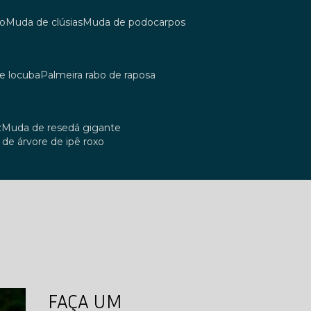
co
muda de clúsias
muda de podocarpos
de locuba
palmeira rabo de raposa
z
muda de resedá gigante
a de árvore de ipê roxo
FAÇA UM