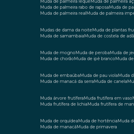
muda de palmeira leque
muda de palmeira aç
muda de palmeira rabo de raposa
muda de p
muda de palmeira real
muda de palmeira impe
mudas de dama da noite
muda de plantas fru
muda de samambaia
muda de costela de ad
muda de mogno
muda de peroba
muda de je
muda de chorão
muda de ipê branco
muda de
muda de embaúba
muda de pau viola
muda 
muda de manacá da serra
muda de canela
m
muda árvore frutífera
muda frutífera em vaso
muda frutífera de lichia
muda frutífera de ma
muda de orquídea
muda de hortência
muda 
muda de manacá
muda de primavera