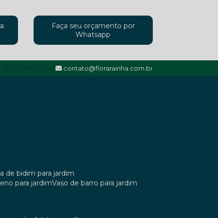
ra
Faça seu orçamento por
Whatsapp
(11) 99942-4247
contato@florarainha.com.br
ta de bidim para jardim
ileno para jardim
vaso de barro para jardim