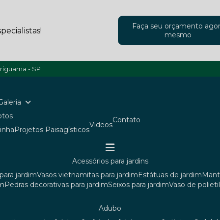
Faça seu orçamento ago
ecialistas!
mesmo
ariguama - SP
Galeria
Fotos
Contato
Videos
ainha
Projetos Paisagísticos
acessórios para jardins
para jardim
vasos vietnamitas para jardim
estátuas de jardim
man
im
pedras decorativas para jardim
seixos para jardim
vaso de poliet
adubo