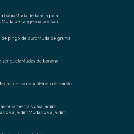
ja bahia
muda de laranja pera
o
muda de tangerina ponkan
a de pingo de ouro
muda de grama
e seriguela
mudas de banana
muda de cambucá
muda de mirtilo
tas ornamentais para jardim
as para jardim
mudas para jardim