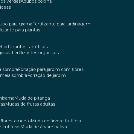
bos verdes
adubos coxilha
uídeas
dubo para grama
fertilizante para jardinagem
tilizante para plantas
e
fertilizantes sintéticos
grícola
fertilizantes orgânicos
ia sombra
forração para jardim com flores
m meia sombra
forração de jardim
umixama
muda de pitanga
vas
mudas de frutas adultas
reflorestamento
muda de árvore frutífera
 frutíferas
muda de árvore nativa