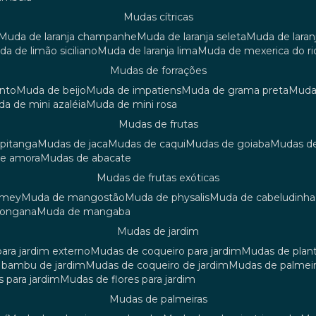
mudas cítricas
muda de laranja champanhe
muda de laranja seleta
muda de laran
uda de limão siciliano
muda de laranja lima
muda de mexerica do ri
mudas de forrações
anto
muda de beijo
muda de impatiens
muda de grama preta
mud
uda de mini azaléia
muda de mini rosa
mudas de frutas
 pitanga
mudas de jaca
mudas de caqui
mudas de goiaba
mudas d
de amora
mudas de abacate
mudas de frutas exóticas
amey
muda de mangostão
muda de physalis
muda de cabeludinha
 longana
muda de mangaba
mudas de jardim
para jardim externo
mudas de coqueiro para jardim
mudas de plan
e bambu de jardim
mudas de coqueiro de jardim
mudas de palmeir
s para jardim
mudas de flores para jardim
mudas de palmeiras