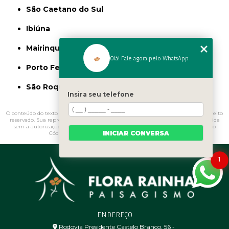
São Caetano do Sul
Ibiúna
Mairinque
Olá! Fale agora pelo WhatsApp
Porto Feliz
São Roque
Insira seu telefone
O conteúdo do texto "
Pedras Decorativas para Jardim Porto Feliz
" é de direito
reservado. Sua reprodução, parcial ou total, mesmo citando nossos links, é proibida
sem a autorização do autor. Crime de violação de direito autoral – artigo 184 do
INICIAR CONVERSA
Código Penal –
Lei 9610/98 - Lei de direitos autorais
.
1
ENDEREÇO
Rodovia Presidente Castelo Branco, 56 - ㅤ