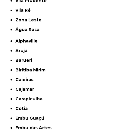
Vila Prudente
Vila Ré
Zona Leste
Água Rasa
Alphaville
Arujá
Barueri
Biritiba Mirim
Caieiras
Cajamar
Carapicuíba
Cotia
Embu Guaçú
Embu das Artes