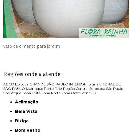
vaso de cimento para jardim
Regiões onde a atende :
ABCD
Boituva
GRANDE SÃO PAULO
INTERIOR
Ibiúna
LITORAL DE
SÃO PAULO
Mairinque
Porto Feliz
Região Central
Sorocaba
São Paulo
São Roque
Zona Leste
Zona Norte
Zona Oeste
Zona Sul
Aclimação
Bela Vista
Bixiga
Bom Retiro