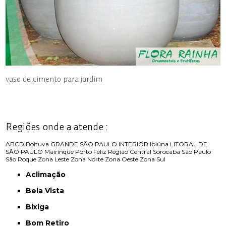
vaso de cimento para jardim
Regiões onde a atende :
ABCD
Boituva
GRANDE SÃO PAULO
INTERIOR
Ibiúna
LITORAL DE
SÃO PAULO
Mairinque
Porto Feliz
Região Central
Sorocaba
São Paulo
São Roque
Zona Leste
Zona Norte
Zona Oeste
Zona Sul
Aclimação
Bela Vista
Bixiga
Bom Retiro