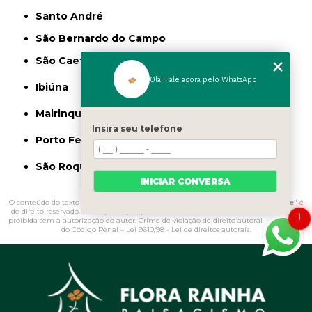
Santo André
São Bernardo do Campo
São Caetano do Sul
Olá! Fale agora pelo WhatsApp
Ibiúna
Mairinque
Insira seu telefone
Porto Feliz
São Roque
INICIAR CONVERSA
O conteúdo do texto "
Onde Vende Argila Expandida para Jardim Alphaville
" é
de direito reservado. Sua reprodução, parcial ou total, mesmo citando nossos links, é
1
proibida sem a autorização do autor. Crime de violação de direito autoral – artigo 184
do Código Penal –
Lei 9610/98 - Lei de direitos autorais
.