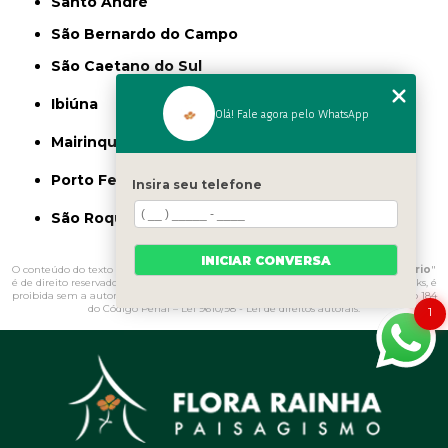
Santo André
São Bernardo do Campo
São Caetano do Sul
Ibiúna
Olá! Fale agora pelo WhatsApp
Mairinque
Porto Feliz
Insira seu telefone
São Roque
INICIAR CONVERSA
O conteúdo do texto "
Onde Comprar Vasos Vietnamitas para Jardim Glicério
"
é de direito reservado. Sua reprodução, parcial ou total, mesmo citando nossos links, é
proibida sem a autorização do autor. Crime de violação de direito autoral – artigo 184
do Código Penal –
Lei 9610/98 - Lei de direitos autorais
.
1