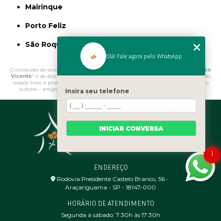
Mairinque
Porto Feliz
São Roque
Olá! Fale agora pelo WhatsApp
O conteúdo do texto "
Onde Comprar Pedras Decorativas para Jardim São
Vicente
" é de direito reservado. Sua reprodução, parcial ou total, mesmo citando
nossos links, é proibida sem a autorização do autor. Crime de violação de direito
autoral – artigo 184 do Código Penal –
Lei 9610/98 - Lei de direitos autorais
.
Insira seu telefone
INICIAR CONVERSA
1
ENDEREÇO
Rodovia Presidente Castelo Branco, 56 - ㅤ
Araçariguama - SP - 18147-000
HORÁRIO DE ATENDIMENTO
Segunda à sábado: 7:30h às 17:30h