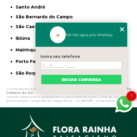
Santo André
São Bernardo do Campo
São Caetano do Sul
Olá! Fale agora pelo WhatsApp
Ibiúna
Mairinque
Insira seu telefone
Porto Feliz
São Roque
INICIAR CONVERSA
O conteúdo do texto "
Onde Comprar Limitador de Grama para Jardim São
Caetano do Sul
" é de direito reservado. Sua reprodução, parcial ou total, mesmo
1
citando nossos links, é proibida sem a autorização do autor. Crime de violação de
direito autoral – artigo 184 do Código Penal –
Lei 9610/98 - Lei de direitos autorais
.