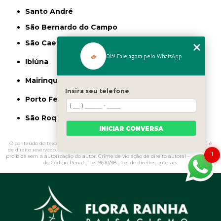
Santo André
São Bernardo do Campo
São Caetano do Sul
Olá! Fale agora pelo WhatsApp
Ibiúna
Mairinque
Insira seu telefone
Porto Feliz
São Roque
INICIAR CONVERSA
O conteúdo do texto "
Onde Comprar Estátuas de Jardim Freguesia do Ó
" é
de direito reservado. Sua reprodução, parcial ou total, mesmo citando nossos links, é
1
proibida sem a autorização do autor. Crime de violação de direito autoral – artigo 184
do Código Penal –
Lei 9610/98 - Lei de direitos autorais
.