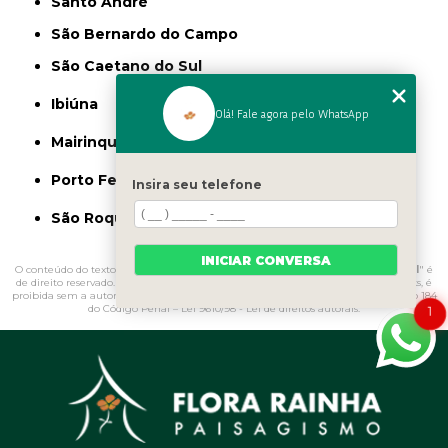
Santo André
São Bernardo do Campo
São Caetano do Sul
Ibiúna
Olá! Fale agora pelo WhatsApp
Mairinque
Porto Feliz
Insira seu telefone
São Roque
INICIAR CONVERSA
O conteúdo do texto "
Vaso de Cimento para Jardim Valor Parque Colonial
" é
de direito reservado. Sua reprodução, parcial ou total, mesmo citando nossos links, é
proibida sem a autorização do autor. Crime de violação de direito autoral – artigo 184
do Código Penal –
Lei 9610/98 - Lei de direitos autorais
.
1